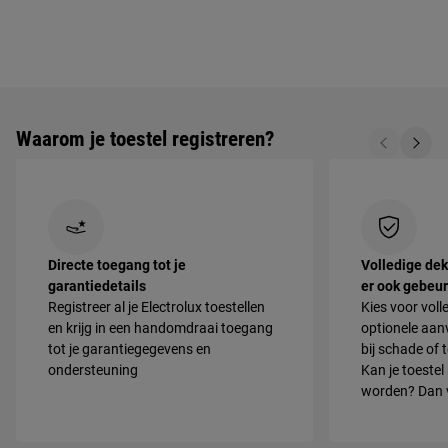
Waarom je toestel registreren?
Directe toegang tot je
Volledige dek
garantiedetails
er ook gebeur
Registreer al je Electrolux toestellen
Kies voor vol
en krijg in een handomdraai toegang
optionele aan
tot je garantiegegevens en
bij schade of
ondersteuning
Kan je toestel
worden? Dan 