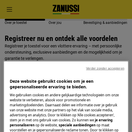
Over je toestel
Over jou
Bevestiging & aanbiedingen
Registreer nu en ontdek alle voordelen
Registreer je toestel voor een vlottere ervaring – met persoonlijke
ondersteuning, exclusieve aanbiedingen en de mogelijkheid om je
garantie te verlengen.
Verder zonder accepteren
Wat heb je nodig?
Deze website gebruikt cookies om je een
Toegang tot het typeplaatje van het toestel
gepersonaliseerde ervaring te bieden.
Aankoopdatum
We gebruiken cookies en andere gelijkaardige technologieën om onze
website te verbeteren, alsook voor promotionele en
3 minuten van je tijd
marketingdoeleinden. Daarnaast delen we informatie over je gebruik
van onze website met onze partners op het vlak van sociale media,
Vind je product
advertising en analytics. Door te klikken op ‘Alle cookies accepteren’,
stem je in met ons gebruik van cookies. Zo kunnen we
je ervaring
personaliseren
op de website,
speciale aanbiedingen
op maat
Maak een foto van het typeplaatje en upload deze
voorstellen en je gepersonaliseerde reclame tonen. Door te klikken op