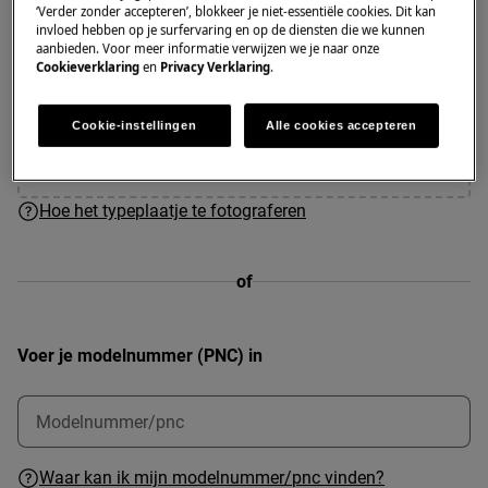
‘Verder zonder accepteren’, blokkeer je niet-essentiële cookies. Dit kan
invloed hebben op je surfervaring en op de diensten die we kunnen
aanbieden. Voor meer informatie verwijzen we je naar onze
Cookieverklaring
en
Privacy Verklaring
.
Sleep de foto hierheen of
Foto uploaden
Cookie-instellingen
Alle cookies accepteren
Hoe het typeplaatje te fotograferen
of
Voer je modelnummer (PNC) in
Waar kan ik mijn modelnummer/pnc vinden?