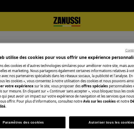
Conti
eb utilise des cookies pour vous offrir une expérience personnali
ns des cookies et d'autres technologies similaires pour améliorer notre site, mais auss
lles et marketing. Nous partageons également certaines informations relatives à votr
e avec nos partenaires spécialisés dans les réseaux sociaux, la publicité et l'analyse. En
Soutien pour Accessoires
ous les cookies », vous consentez à notre utilisation des cookies et nous pouvons ainsi
ser votre expérience
sur le site, vous proposer des
offres spéciales
personnalisées e
és sur mesure. En cliquant sur « Continuer sans accepter », vous bloquez tous les coo
ce qui peut avoir un impact sur votre expérience de navigation et les services que n
ous offrir. Pour plus d'informations, consultez notre
Avis sur les cookies
et notre
Dé
lité
.
Paramètres des cookies
Autoriser tous les cookie