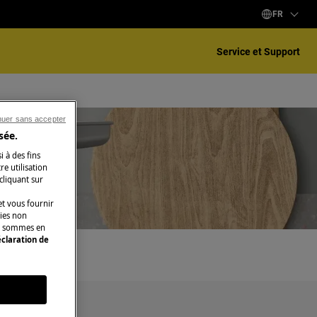
FR
Service et Support
nuer sans accepter
sée.
i à des fins
e utilisation
 cliquant sur
t vous fournir
kies non
ous sommes en
claration de
s