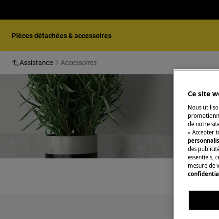
Pièces détachées & accessoires
Assistance
Accessoires
Ce site w
Nous utiliso
promotionne
de notre sit
« Accepter t
personnali
des publicit
essentiels, 
mesure de v
confidentia