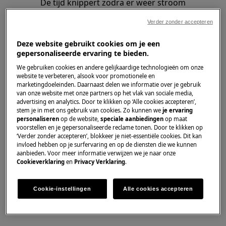
De tijd knippert zodra er weer stroom
beschikbaar is.
Verder zonder accepteren
Dit geldt voor een stroomstoring, een
stroomonderbreking of tijdens de eerste
Deze website gebruikt cookies om je een
keer opstarten.
gepersonaliseerde ervaring te bieden.
We gebruiken cookies en andere gelijkaardige technologieën om onze
Stel de tijd in zoals beschreven in de
website te verbeteren, alsook voor promotionele en
marketingdoeleinden. Daarnaast delen we informatie over je gebruik
gebruiksaanwijzing. Klik rechts bovenaan
van onze website met onze partners op het vlak van sociale media,
dit artikel op "
Vind de
advertising en analytics. Door te klikken op ‘Alle cookies accepteren’,
gebruikershandleiding
".
stem je in met ons gebruik van cookies. Zo kunnen we
je ervaring
personaliseren
op de website,
speciale aanbiedingen
op maat
Of kies hieronder het bedieningspaneel
voorstellen en je gepersonaliseerde reclame tonen. Door te klikken op
dat overeenkomt met het paneel van jouw
‘Verder zonder accepteren’, blokkeer je niet-essentiële cookies. Dit kan
invloed hebben op je surfervaring en op de diensten die we kunnen
oven en volg de richtlijnen.
aanbieden. Voor meer informatie verwijzen we je naar onze
Cookieverklaring
en
Privacy Verklaring
.
Ovens met
shuttle
draaiknopbediening.
Cookie-instellingen
Alle cookies accepteren