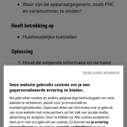
Waar zijn de apparaatgegevens, zoals PNC
en serienummer, te vinden?
Heeft betrekking op
Huishoudelijke toestellen
Oplossing
Houd de volgende informatie bij de hand
als je contact met ons opneemt.
Verder zonder accepteren
Je vindt deze informatie op het
typeplaatje
van de fabrikant:
Deze website gebruikt cookies om je een
gepersonaliseerde ervaring te bieden.
Typeplaatje met het modelnummer,
We gebruiken cookies en andere gelijkaardige technologieën om onze
productnummer (PNC), ELC en
website te verbeteren, alsook voor promotionele en
marketingdoeleinden. Daarnaast delen we informatie over je gebruik
serienummer.
van onze website met onze partners op het vlak van sociale media,
advertising en analytics. Door te klikken op ‘Alle cookies accepteren’,
stem je in met ons gebruik van cookies. Zo kunnen we
je ervaring
1. Modelnummer
personaliseren
op de website,
speciale aanbiedingen
op maat