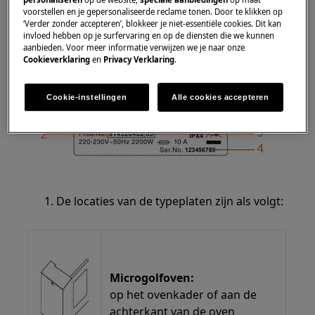
2. Productnummercode (PNC)
voorstellen en je gepersonaliseerde reclame tonen. Door te klikken op
3. ML-code
‘Verder zonder accepteren’, blokkeer je niet-essentiële cookies. Dit kan
invloed hebben op je surfervaring en op de diensten die we kunnen
4. Serienummer
aanbieden. Voor meer informatie verwijzen we je naar onze
Cookieverklaring
en
Privacy Verklaring
.
Cookie-instellingen
Alle cookies accepteren
De locaties van de typeplaten zijn als volgt:
Microgolfoven:
op het ovenkader of aan de
achterkant van de oven