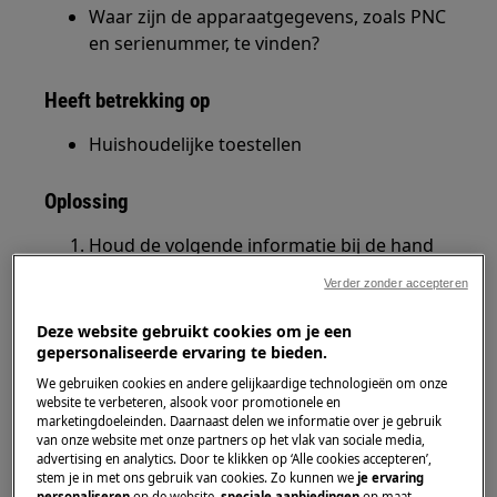
Waar zijn de apparaatgegevens, zoals PNC
en serienummer, te vinden?
Heeft betrekking op
Huishoudelijke toestellen
Oplossing
Houd de volgende informatie bij de hand
als je contact met ons opneemt.
Verder zonder accepteren
Je vindt deze informatie op het
typeplaatje
van de fabrikant:
Deze website gebruikt cookies om je een
gepersonaliseerde ervaring te bieden.
Typeplaatje met het modelnummer,
We gebruiken cookies en andere gelijkaardige technologieën om onze
productnummer (PNC), ELC en
website te verbeteren, alsook voor promotionele en
marketingdoeleinden. Daarnaast delen we informatie over je gebruik
serienummer.
van onze website met onze partners op het vlak van sociale media,
advertising en analytics. Door te klikken op ‘Alle cookies accepteren’,
stem je in met ons gebruik van cookies. Zo kunnen we
je ervaring
1. Modelnummer
personaliseren
op de website,
speciale aanbiedingen
op maat