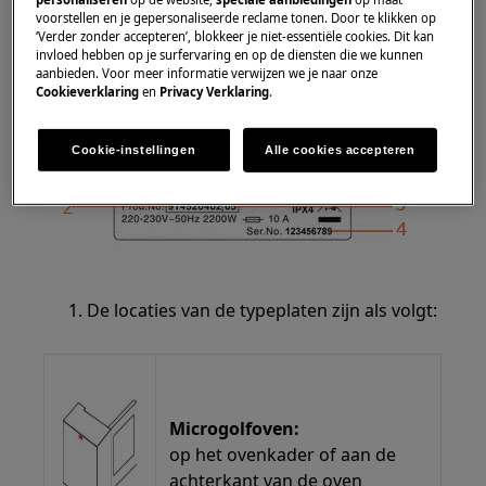
2. Productnummercode (PNC)
voorstellen en je gepersonaliseerde reclame tonen. Door te klikken op
3. ML-code
‘Verder zonder accepteren’, blokkeer je niet-essentiële cookies. Dit kan
invloed hebben op je surfervaring en op de diensten die we kunnen
4. Serienummer
aanbieden. Voor meer informatie verwijzen we je naar onze
Cookieverklaring
en
Privacy Verklaring
.
Cookie-instellingen
Alle cookies accepteren
De locaties van de typeplaten zijn als volgt:
Microgolfoven:
op het ovenkader of aan de
achterkant van de oven