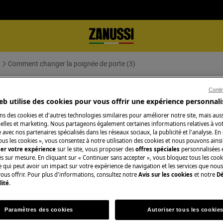
Comment changer la poignée de porte (3)
e de porte (3)
Conti
eb utilise des cookies pour vous offrir une expérience personnali
ns des cookies et d'autres technologies similaires pour améliorer notre site, mais auss
lles et marketing. Nous partageons également certaines informations relatives à votr
e avec nos partenaires spécialisés dans les réseaux sociaux, la publicité et l'analyse. En
ous les cookies », vous consentez à notre utilisation des cookies et nous pouvons ainsi
ser votre expérience
sur le site, vous proposer des
offres spéciales
personnalisées e
pareil et débranchez la fiche secteur
és sur mesure. En cliquant sur « Continuer sans accepter », vous bloquez tous les coo
ce qui peut avoir un impact sur votre expérience de navigation et les services que n
ous offrir. Pour plus d'informations, consultez notre
Avis sur les cookies
et notre
Dé
lité
.
ppareils, pour les appareils lourds, il
Paramètres des cookies
Autoriser tous les cookie
sures fermées.