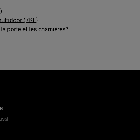
)
ultidoor (7KL)
a porte et les charnières?
ue
ussi