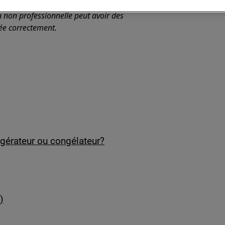
n non professionnelle peut avoir des
uée correctement.
gérateur ou congélateur?
)