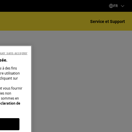
FR
Service et Support
nuer sans accepter
sée.
i à des fins
e utilisation
 cliquant sur
t vous fournir
kies non
ous sommes en
claration de
s