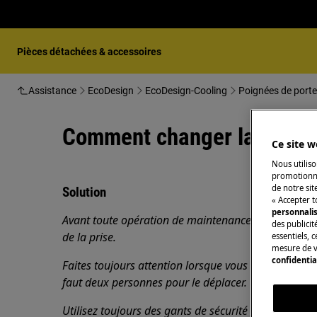
Pièces détachées & accessoires
Assistance
EcoDesign
EcoDesign-Cooling
Poignées de porte
Comment changer la poigné
Ce site w
Nous utiliso
promotionne
de notre sit
Solution
« Accepter t
personnali
Avant toute opération de maintenance, éteignez l'ap
des publicit
de la
prise.
essentiels, 
mesure de v
confidentia
Faites toujours attention lorsque vous déplacez des a
faut deux personnes pour le déplacer.
Utilisez toujours des gants de sécurité et des chaus