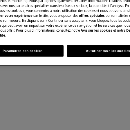
lles et marketing. Nous partageons également certaines informations relatives à votr
e avec nos partenaires spécialisés dans les réseaux sociaux, la publicité et l'analyse. En
n non professionnelle peut avoir des
ous les cookies », vous consentez à notre utilisation des cookies et nous pouvons ainsi
uée correctement.
ser votre expérience
sur le site, vous proposer des
offres spéciales
personnalisées e
és sur mesure. En cliquant sur « Continuer sans accepter », vous bloquez tous les coo
ce qui peut avoir un impact sur votre expérience de navigation et les services que n
ous offrir. Pour plus d'informations, consultez notre
Avis sur les cookies
et notre
Dé
lité
.
Paramètres des cookies
Autoriser tous les cookie