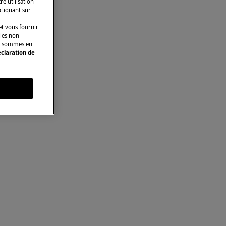
e utilisation
 cliquant sur
t vous fournir
kies non
ous sommes en
claration de
s