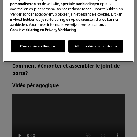
personaliseren
op de website,
speciale aanbiedingen
op maat
voorstellen en je gepersonaliseerde reclame tonen. Door te klikken op
Utilisez toujours des gants de sécurité et des
‘Verder zonder accepteren’, blokkeer je niet-essentiële cookies. Dit kan
chaussures fermées.
invloed hebben op je surfervaring en op de diensten die we kunnen
aanbieden. Voor meer informatie verwijzen we je naar onze
Cookieverklaring
en
Privacy Verklaring
.
Veuillez noter que l'auto-réparation ou la réparation
non professionnelle peut avoir des conséquences sur
la sécurité si elle n'est pas effectuée correctement.
Cookie-instellingen
Alle cookies accepteren
Comment démonter et assembler le joint de
porte?
Vidéo pédagogique