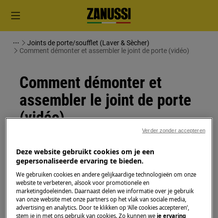
Joints de porte/soufflet (Laver & Sècher)
Comment démonter et assembler le joint de porte (vidéo)
Comment démonter et
assembler le joint de porte
(vidéo)
Verder zonder accepteren
Solution
Deze website gebruikt cookies om je een
gepersonaliseerde ervaring te bieden.
Avant toute opération de maintenance, éteignez
l'appareil et débranchez la fiche secteur de la
prise.
We gebruiken cookies en andere gelijkaardige technologieën om onze
website te verbeteren, alsook voor promotionele en
marketingdoeleinden. Daarnaast delen we informatie over je gebruik
Faites toujours attention lorsque vous déplacez des
van onze website met onze partners op het vlak van sociale media,
appareils, pour les appareils lourds, il faut deux
advertising en analytics. Door te klikken op ‘Alle cookies accepteren’,
stem je in met ons gebruik van cookies. Zo kunnen we
je ervaring
personnes pour le déplacer.