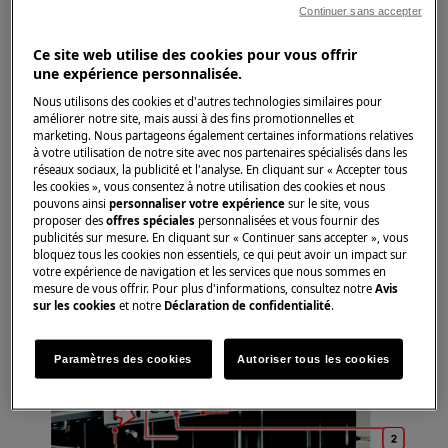
Continuer sans accepter
Utilisez toujours des gants de sécurité et des
Ce site web utilise des cookies pour vous offrir
chaussures fermées.
une expérience personnalisée.
Veuillez noter que l'auto-réparation ou la réparation
Nous utilisons des cookies et d'autres technologies similaires pour
améliorer notre site, mais aussi à des fins promotionnelles et
non professionnelle peut avoir des conséquences sur
marketing. Nous partageons également certaines informations relatives
la sécurité si elle n'est pas effectuée correctement.
à votre utilisation de notre site avec nos partenaires spécialisés dans les
réseaux sociaux, la publicité et l'analyse. En cliquant sur « Accepter tous
les cookies », vous consentez à notre utilisation des cookies et nous
Démontage et montage du tiroir à couverts
pouvons ainsi
personnaliser votre expérience
sur le site, vous
proposer des
offres spéciales
personnalisées et vous fournir des
Le fonctionnement est le même pour le tiroir à
publicités sur mesure. En cliquant sur « Continuer sans accepter », vous
couverts et le panier supérieur.
bloquez tous les cookies non essentiels, ce qui peut avoir un impact sur
votre expérience de navigation et les services que nous sommes en
Commencez par étendre complètement le tiroir
mesure de vous offrir. Pour plus d'informations, consultez notre
Avis
ou le panier.
sur les cookies
et notre
Déclaration de confidentialité
.
Paramètres des cookies
Autoriser tous les cookies