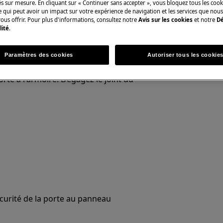
és sur mesure. En cliquant sur « Continuer sans accepter », vous bloquez tous les coo
ce qui peut avoir un impact sur votre expérience de navigation et les services que n
n non professionnelle peut avoir des
ous offrir. Pour plus d'informations, consultez notre
Avis sur les cookies
et notre
Dé
uée correctement.
lité
.
Paramètres des cookies
Autoriser tous les cookie
porte à l'armoire. Dégagez le joint du
sécurité de la porte au panneau