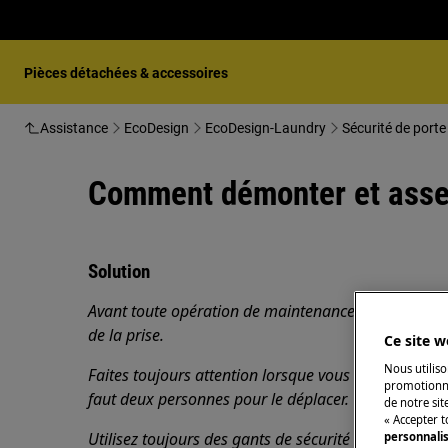
Pièces détachées & accessoires
Assistance
EcoDesign
EcoDesign-Laundry
Sécurité de porte
Comment démonter et assemb
Solution
Avant toute opération de maintenance, éteignez l'ap
de la prise.
Ce site w
Nous utiliso
Faites toujours attention lorsque vous déplacez des a
promotionne
faut deux personnes pour le déplacer.
de notre sit
« Accepter t
Utilisez toujours des gants de sécurité et des chaus
personnali