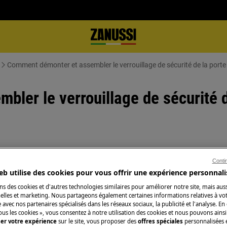
Comment démonter et assembler le verrouillage de sécurité de la porte
ler le verrouillage de sécurité d
pareil et débranchez la fiche secteur
Conti
eb utilise des cookies pour vous offrir une expérience personnali
ns des cookies et d'autres technologies similaires pour améliorer notre site, mais auss
ppareils, pour les appareils lourds, il
lles et marketing. Nous partageons également certaines informations relatives à votr
e avec nos partenaires spécialisés dans les réseaux sociaux, la publicité et l'analyse. En
ous les cookies », vous consentez à notre utilisation des cookies et nous pouvons ainsi
sures fermées.
ser votre expérience
sur le site, vous proposer des
offres spéciales
personnalisées e