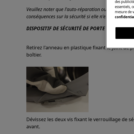
des publicit
essentiels, 
Veuillez noter que l'auto-réparation ou la réparatio
mesure de v
conséquences sur la sécurité si elle n'est pas effect
confidentia
DISPOSITIF DE SÉCURITÉ DE PORTE
Retirez l'anneau en plastique fixant le joint de 
boîtier.
Dévissez les deux vis fixant le verrouillage de 
avant.