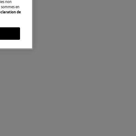
kies non
ous sommes en
claration de
s