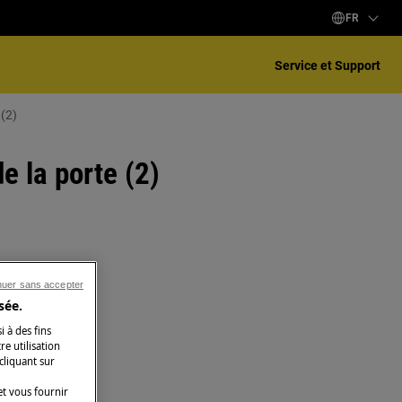
FR
Service et Support
 (2)
e la porte (2)
nuer sans accepter
sée.
i à des fins
e utilisation
 cliquant sur
t vous fournir