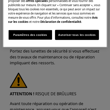
proposer des
offres spéciales
personnalisées et vous fournir des
publicités sur mesure. En cliquant sur « Continuer sans accepter », vous
bloquez tous les cookies non essentiels, ce qui peut avoir un impact sur
votre expérience de navigation et les services que nous sommes en
ATTENTION !
RISQUE DE BLESSURE OCULAIRE
mesure de vous offrir. Pour plus d'informations, consultez notre
Avis
sur les cookies
et notre
Déclaration de confidentialité
.
Paramètres des cookies
Autoriser tous les cookies
Portez des lunettes de sécurité si vous effectuez
des travaux de maintenance ou de réparation
impliquant des ressorts.
ATTENTION !
RISQUE DE BRÛLURES
Avant toute réparation ou opération de
maintenance, assurez-vous que l'appareil n'est