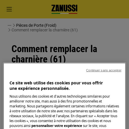
Pièces de Porte (Froid)
Comment remplacer la charnière (61)
Comment remplacer la
charnière (61)
Continuer sans accepter
Solution
Ce site web utilise des cookies pour vous offrir
Avant toute opération de maintenance, éteignez
une expérience personnalisée.
l'appareil et débranchez la fiche secteur de la
prise.
Nous utilisons des cookies et d'autres technologies similaires pour
améliorer notre site, mais aussi à des fins promotionnelles et
Faites toujours attention lorsque vous déplacez des
marketing. Nous partageons également certaines informations relatives
appareils, pour les appareils lourds, il faut deux
à votre utilisation de notre site avec nos partenaires spécialisés dans les
réseaux sociaux, la publicité et l'analyse. En cliquant sur « Accepter tous
personnes pour le déplacer.
les cookies », vous consentez à notre utilisation des cookies et nous
pouvons ainsi
personnaliser votre expérience
sur le site, vous