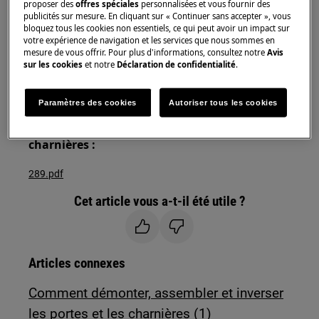
Utilisez toujours des gants de sécurité et des
proposer des
offres spéciales
personnalisées et vous fournir des
publicités sur mesure. En cliquant sur « Continuer sans accepter », vous
chaussures fermées.
bloquez tous les cookies non essentiels, ce qui peut avoir un impact sur
votre expérience de navigation et les services que nous sommes en
Veuillez noter que l'auto-réparation ou la réparation
mesure de vous offrir. Pour plus d'informations, consultez notre
Avis
non professionnelle peut avoir des conséquences sur
sur les cookies
et notre
Déclaration de confidentialité
.
la sécurité si elle n'est pas effectuée correctement.
Paramètres des cookies
Autoriser tous les cookies
Les instructions d'installation pour le
démontage et le montage des portes et des
charnières :
289.pdf
Cet article vous a-t-il été utile ?
Articles connexes
Comment démonter, assembler et inverser
les portes et les charnières (1)