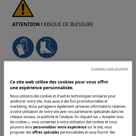
ATTENTION !
RISQUE DE BLESSURE
Faites toujours attention lorsque vous déplacez
Continuer sans accepter
des appareils. Pour les appareils lourds, il est
plus sûr que deux personnes les déplacent.
Ce site web utilise des cookies pour vous offrir
Utilisez toujours des gants de sécurité et des
une expérience personnalisée.
chaussures de sécurité. Portez des gants de
Nous utilisons des cookies et d'autres technologies similaires pour
sécurité en tout temps pour vous protéger des
améliorer notre site, mais aussi à des fins promotionnelles et
marketing. Nous partageons également certaines informations relatives
coupures dues aux bords tranchants.
à votre utilisation de notre site avec nos partenaires spécialisés dans les
réseaux sociaux, la publicité et l'analyse. En cliquant sur « Accepter tous
les cookies », vous consentez à notre utilisation des cookies et nous
pouvons ainsi
personnaliser votre expérience
sur le site, vous
proposer des
offres spéciales
personnalisées et vous fournir des