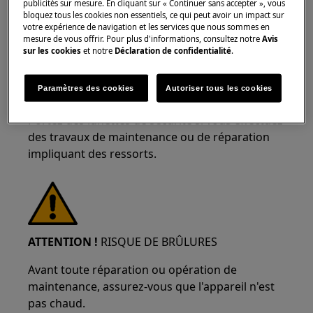
publicités sur mesure. En cliquant sur « Continuer sans accepter », vous
bloquez tous les cookies non essentiels, ce qui peut avoir un impact sur
ATTENTION !
RISQUE DE BLESSURE OCULAIRE
votre expérience de navigation et les services que nous sommes en
mesure de vous offrir. Pour plus d'informations, consultez notre
Avis
sur les cookies
et notre
Déclaration de confidentialité
.
Paramètres des cookies
Autoriser tous les cookies
Portez des lunettes de sécurité si vous effectuez
des travaux de maintenance ou de réparation
impliquant des ressorts.
ATTENTION !
RISQUE DE BRÛLURES
Avant toute réparation ou opération de
maintenance, assurez-vous que l'appareil n'est
pas chaud.