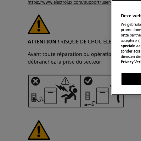
https://www.electrolux.com/support/user-manuals/
Deze web
We gebruike
promotionel
onze partner
ATTENTION !
RISQUE DE CHOC ÉLECTRIQUE
accepteren’
speciale a
zonder accep
Avant toute réparation ou opération de maintena
diensten di
débranchez la prise du secteur.
Privacy Ver