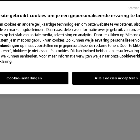
Verder
site gebruikt cookies om je een gepersonaliseerde ervaring te b
n cookies en andere gelijkaardige technologieën om onze website te verbeteren, als
Pièces détachées 
e en marketingdoeleinden. Daarnaast delen we informatie over je gebruik van onze
s op het vlak van sociale media, advertising en analytics. Door te klikken op ‘Alle cook
, stem je in met ons gebruik van cookies. Zo kunnen we
je ervaring personaliseren
o
Trouvez dans notr
anbiedingen
op maat voorstellen en je gepersonaliseerde reclame tonen. Door te klik
détachées d’origine
teren’, blokkeer je niet-essentiële cookies. Dit kan invloed hebben op je surfervaring
nce, désactivez l'appareil et
e we kunnen aanbieden. Voor meer informatie verwijzen we je naar onze
Cookieverkl
klaring
.
Acheter des piè
Cookie-instellingen
Alle cookies accepteren