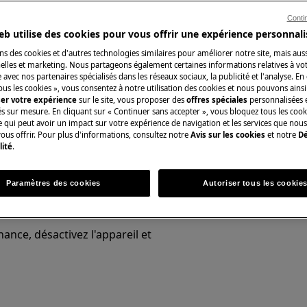
Conti
eb utilise des cookies pour vous offrir une expérience personnali
ns des cookies et d'autres technologies similaires pour améliorer notre site, mais auss
Pièces détachées 
lles et marketing. Nous partageons également certaines informations relatives à votr
e avec nos partenaires spécialisés dans les réseaux sociaux, la publicité et l'analyse. En
 du manuel d'utilisation de votre
ous les cookies », vous consentez à notre utilisation des cookies et nous pouvons ainsi
Trouvez dans notr
ser votre expérience
sur le site, vous proposer des
offres spéciales
personnalisées e
u de maintenance.
détachées d’origine
és sur mesure. En cliquant sur « Continuer sans accepter », vous bloquez tous les coo
ce qui peut avoir un impact sur votre expérience de navigation et les services que n
ous offrir. Pour plus d'informations, consultez notre
Avis sur les cookies
et notre
Dé
lité
.
Acheter des piè
Paramètres des cookies
Autoriser tous les cookie
nce, désactivez l'appareil et