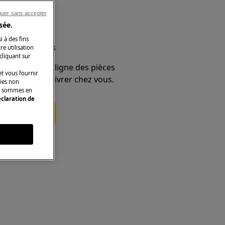
nuer sans accepter
sée.
i à des fins
et accessoires
e utilisation
 cliquant sur
e boutique en ligne des pièces
t vous fournir
 et faites-les livrer chez vous.
kies non
ous sommes en
claration de
ces détachées
s