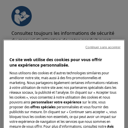
Consultez toujours les informations de sécurité
du manuel d'utilisation de votre produit avant
toute opération de réparation ou de
Continuer sans accepter
maintenance.
Ce site web utilise des cookies pour vous offrir
https://www.electrolux.com/support/user-manuals/
une expérience personnalisée.
Nous utilisons des cookies et d'autres technologies similaires pour
améliorer notre site, mais aussi à des fins promotionnelles et
marketing. Nous partageons également certaines informations relatives
à votre utilisation de notre site avec nos partenaires spécialisés dans les
réseaux sociaux, la publicité et l'analyse. En cliquant sur « Accepter tous
ATTENTION !
RISQUE DE CHOC ÉLECTRIQUE
les cookies », vous consentez à notre utilisation des cookies et nous
pouvons ainsi
personnaliser votre expérience
sur le site, vous
proposer des
offres spéciales
personnalisées et vous fournir des
Avant toute réparation ou opération de
publicités sur mesure. En cliquant sur « Continuer sans accepter », vous
maintenance, désactivez l'appareil et
bloquez tous les cookies non essentiels, ce qui peut avoir un impact sur
débranchez la prise du secteur.
votre expérience de navigation et les services que nous sommes en
mesure de vous offrir. Pour plus d'informations, consultez notre
Avis