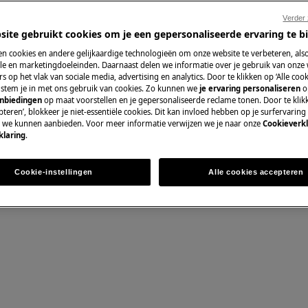
Verder
site gebruikt cookies om je een gepersonaliseerde ervaring te b
n cookies en andere gelijkaardige technologieën om onze website te verbeteren, als
Pièces détachées 
e en marketingdoeleinden. Daarnaast delen we informatie over je gebruik van onze
s op het vlak van sociale media, advertising en analytics. Door te klikken op ‘Alle cook
, stem je in met ons gebruik van cookies. Zo kunnen we
je ervaring personaliseren
o
Trouvez dans notr
anbiedingen
op maat voorstellen en je gepersonaliseerde reclame tonen. Door te klik
détachées d’origine
teren’, blokkeer je niet-essentiële cookies. Dit kan invloed hebben op je surfervaring
nce, désactivez l'appareil et
e we kunnen aanbieden. Voor meer informatie verwijzen we je naar onze
Cookieverkl
klaring
.
Acheter des piè
Cookie-instellingen
Alle cookies accepteren