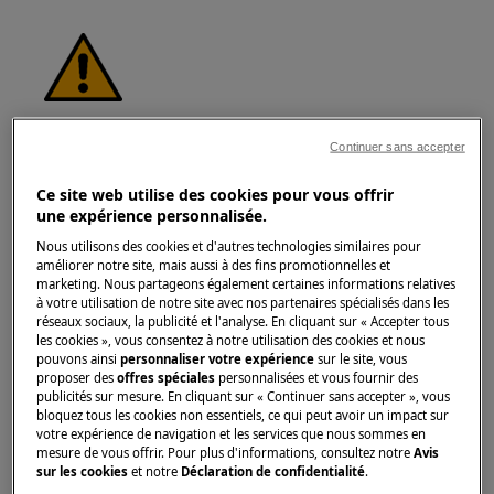
ATTENTION !
RISQUE DE BLESSURE
Continuer sans accepter
Ce site web utilise des cookies pour vous offrir
une expérience personnalisée.
Nous utilisons des cookies et d'autres technologies similaires pour
améliorer notre site, mais aussi à des fins promotionnelles et
Faites toujours attention lorsque vous déplacez
marketing. Nous partageons également certaines informations relatives
des appareils. Pour les appareils lourds, il est
à votre utilisation de notre site avec nos partenaires spécialisés dans les
réseaux sociaux, la publicité et l'analyse. En cliquant sur « Accepter tous
plus sûr que deux personnes les déplacent.
les cookies », vous consentez à notre utilisation des cookies et nous
Utilisez toujours des gants de sécurité et des
pouvons ainsi
personnaliser votre expérience
sur le site, vous
proposer des
offres spéciales
personnalisées et vous fournir des
chaussures de sécurité. Portez des gants de
publicités sur mesure. En cliquant sur « Continuer sans accepter », vous
sécurité en tout temps pour vous protéger des
bloquez tous les cookies non essentiels, ce qui peut avoir un impact sur
coupures dues aux bords tranchants.
votre expérience de navigation et les services que nous sommes en
mesure de vous offrir. Pour plus d'informations, consultez notre
Avis
sur les cookies
et notre
Déclaration de confidentialité
.