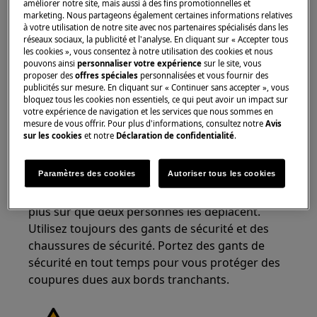
améliorer notre site, mais aussi à des fins promotionnelles et
marketing. Nous partageons également certaines informations relatives
à votre utilisation de notre site avec nos partenaires spécialisés dans les
réseaux sociaux, la publicité et l'analyse. En cliquant sur « Accepter tous
les cookies », vous consentez à notre utilisation des cookies et nous
pouvons ainsi
personnaliser votre expérience
sur le site, vous
proposer des
offres spéciales
personnalisées et vous fournir des
ATTENTION !
RISQUE DE BLESSURE
publicités sur mesure. En cliquant sur « Continuer sans accepter », vous
bloquez tous les cookies non essentiels, ce qui peut avoir un impact sur
votre expérience de navigation et les services que nous sommes en
mesure de vous offrir. Pour plus d'informations, consultez notre
Avis
sur les cookies
et notre
Déclaration de confidentialité
.
Paramètres des cookies
Autoriser tous les cookies
Faites toujours attention lorsque vous déplacez
des appareils. Pour les appareils lourds, il est
plus sûr que deux personnes les déplacent.
Utilisez toujours des gants de sécurité et des
chaussures de sécurité. Portez des gants de
sécurité en tout temps pour vous protéger des
coupures dues aux bords tranchants.