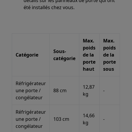
détails sur les panneaux de porte qui ont
été installés chez vous.
Max.
Max.
poids
poids
Sous-
Catégorie
de la
de la
catégorie
porte
porte
haut
sous
Réfrigérateur
12,87
une porte /
88 cm
-
kg
congélateur
Réfrigérateur
14,66
une porte /
103 cm
-
kg
congélateur