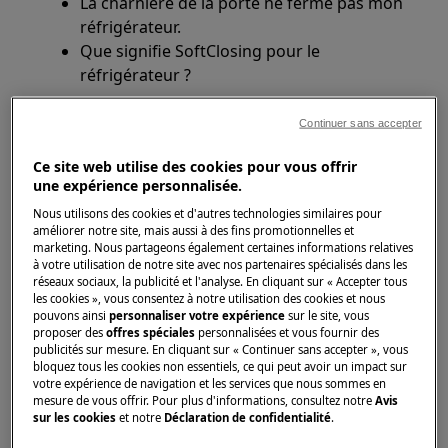
La charnière de la porte ne ferme pas mon
réfrigérateur.
Que signifie SoftClosing pour le
réfrigérateur ?
S'applique à
Continuer sans accepter
Réfrigérateur encastrable avec
Ce site web utilise des cookies pour vous offrir
une expérience personnalisée.
technologie de porte fixe (porte sur porte)
Nous utilisons des cookies et d'autres technologies similaires pour
améliorer notre site, mais aussi à des fins promotionnelles et
Solution
marketing. Nous partageons également certaines informations relatives
à votre utilisation de notre site avec nos partenaires spécialisés dans les
Avec la technologie de porte SoftClosing, la
réseaux sociaux, la publicité et l'analyse. En cliquant sur « Accepter tous
les cookies », vous consentez à notre utilisation des cookies et nous
porte est fermée en douceur à partir d'un angle
pouvons ainsi
personnaliser votre expérience
sur le site, vous
d'ouverture d'environ 20 degrés au moyen d'un
proposer des
offres spéciales
personnalisées et vous fournir des
publicités sur mesure. En cliquant sur « Continuer sans accepter », vous
amortisseur de porte intégré. La porte se ferme
bloquez tous les cookies non essentiels, ce qui peut avoir un impact sur
plus facilement.
votre expérience de navigation et les services que nous sommes en
Si le nom du modèle de votre réfrigérateur se
mesure de vous offrir. Pour plus d'informations, consultez notre
Avis
sur les cookies
et notre
Déclaration de confidentialité
.
termine par la lettre «C» (par exemple