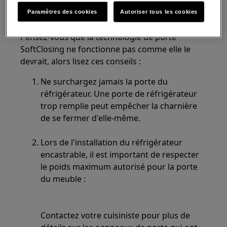
SKE818E9Z
C
), il est équipé d'une porte à
fermeture douce.
Paramètres des cookies
Autoriser tous les cookies
Pensez-vous que la technologie de porte
SoftClosing ne fonctionne pas comme elle le
devrait, alors lisez ces conseils :
Ne surchargez jamais la porte du
réfrigérateur. Une porte de réfrigérateur
trop remplie peut empêcher la charnière
de se fermer d'elle-même.
Lors de l'installation du réfrigérateur
encastrable, il est important de respecter
le poids maximum autorisé pour la porte
du meuble :
Contactez votre cuisiniste pour plus de