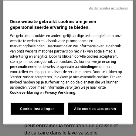
Verder zonder accepteren
Lave-vaisselle
Deze website gebruikt cookies om je een
Solution
gepersonaliseerde ervaring te bieden.
We gebruiken cookies en andere gelijkaardige technologieën om onze
Vérifiez le drain et enlevez les plus gros
website te verbeteren, alsook voor promotionele en
résidus/dépôts visibles. Vérifiez également
marketingdoeleinden. Daarnaast delen we informatie over je gebruik
van onze website met onze partners op het vlak van sociale media,
que le drain est correctement raccordé.
advertising en analytics. Door te klikken op ‘Alle cookies accepteren’,
L'eau de vidange sale peut retourner dans
stem je in met ons gebruik van cookies. Zo kunnen we
je ervaring
le lave-vaisselle et laisser un dépôt brun.
personaliseren
op de website,
speciale aanbiedingen
op maat
voorstellen en je gepersonaliseerde reclame tonen. Door te klikken op
Nettoyez le joint de porte en caoutchouc
‘Verder zonder accepteren’, blokkeer je niet-essentiële cookies. Dit kan
avec un chiffon doux et humide.
invloed hebben op je surfervaring en op de diensten die we kunnen
aanbieden. Voor meer informatie verwijzen we je naar onze
Régulièrement (2 fois par mois)
Cookieverklaring
en
Privacy Verklaring
.
sélectionnez un programme de lavage à
haute température, comme par exemple le
Cookie-instellingen
Alle cookies accepteren
programme "Intensif". Si vous choisissez
toujours des programmes courts, cela
peut entraîner la formation de graisse et
de calcaire dans le lave-vaisselle.