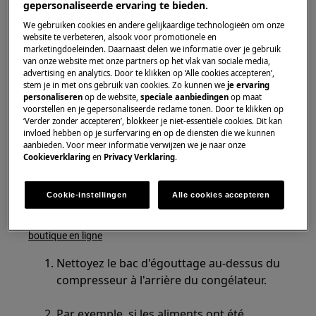
gepersonaliseerde ervaring te bieden.
Congélateur
We gebruiken cookies en andere gelijkaardige technologieën om onze
website te verbeteren, alsook voor promotionele en
Solution
marketingdoeleinden. Daarnaast delen we informatie over je gebruik
van onze website met onze partners op het vlak van sociale media,
Conservez toujours les produits surgelés
advertising en analytics. Door te klikken op ‘Alle cookies accepteren’,
stem je in met ons gebruik van cookies. Zo kunnen we
je ervaring
(à forte odeur) emballés.
personaliseren
op de website,
speciale aanbiedingen
op maat
voorstellen en je gepersonaliseerde reclame tonen. Door te klikken op
Nettoyez les étagères, les tiroirs et le joint
‘Verder zonder accepteren’, blokkeer je niet-essentiële cookies. Dit kan
invloed hebben op je surfervaring en op de diensten die we kunnen
de la porte avec un chiffon humide.
aanbieden. Voor meer informatie verwijzen we je naar onze
Essuyez soigneusement le joint de la porte.
Cookieverklaring
en
Privacy Verklaring
.
Utilisez un spray nettoyant adapté aux
réfrigérateurs, disponible dans notre .
Cookie-instellingen
Alle cookies accepteren
boutique en ligne
Nettoyez le bac d'égouttage au-dessus du
compresseur à l'arrière du congélateur.
Par exemple, si les aliments ont été