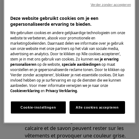
S'applique à
Verder zonder accepteren
Machine à laver
Deze website gebruikt cookies om je een
gepersonaliseerde ervaring te bieden.
We gebruiken cookies en andere gelijkaardige technologieën om onze
Solution
website te verbeteren, alsook voor promotionele en
marketingdoeleinden. Daarnaast delen we informatie over je gebruik
Triez le linge blanc et lavez-le séparément
van onze website met onze partners op het vlak van sociale media,
des autres couleurs.
advertising en analytics. Door te klikken op ‘Alle cookies accepteren’,
stem je in met ons gebruik van cookies. Zo kunnen we
je ervaring
personaliseren
op de website,
speciale aanbiedingen
op maat
Utilisez une lessive spécifique pour le linge
voorstellen en je gepersonaliseerde reclame tonen. Door te klikken op
‘Verder zonder accepteren’, blokkeer je niet-essentiële cookies. Dit kan
blanc. Il contient des ingrédients qui
invloed hebben op je surfervaring en op de diensten die we kunnen
blanchissent votre linge.
aanbieden. Voor meer informatie verwijzen we je naar onze
Cookieverklaring
en
Privacy Verklaring
.
Utilisez la bonne quantité de lessive en
fonction du degré de salissure du linge et
Cookie-instellingen
Alle cookies accepteren
de la dureté de l'eau. Avec une quantité
incorrecte de détergent, des résidus de
calcaire et de savon peuvent rester sur les
vêtements et provoquer une couleur grise.