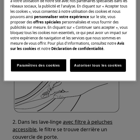
à votre utilisation de notre site avec nos partenaires spécialisés dans les
de vidange. Les fibres pelucheuses légères qui
réseaux sociaux, la publicité et l'analyse. En cliquant sur « Accepter tous
tombent des vêtements sont immédiatement
les cookies », vous consentez à notre utilisation des cookies et nous
pouvons ainsi
personnaliser votre expérience
sur le site, vous
drainées avec l'eau.
proposer des
offres spéciales
personnalisées et vous fournir des
Avec ces modèles de lave-linge, il suffit de
publicités sur mesure. En cliquant sur « Continuer sans accepter », vous
bloquez tous les cookies non essentiels, ce qui peut avoir un impact sur
vérifier régulièrement si le joint en caoutchouc
votre expérience de navigation et les services que nous sommes en
de la porte contient des objets laissés sur place,
mesure de vous offrir. Pour plus d'informations, consultez notre
Avis
puis de retirer ces objets.
sur les cookies
et notre
Déclaration de confidentialité
.
Paramètres des cookies
Autoriser tous les cookies
2. Dans les lave-linge
avec filtre à peluches
accessible
, le filtre se trouve derrière un
couvercle de porte.