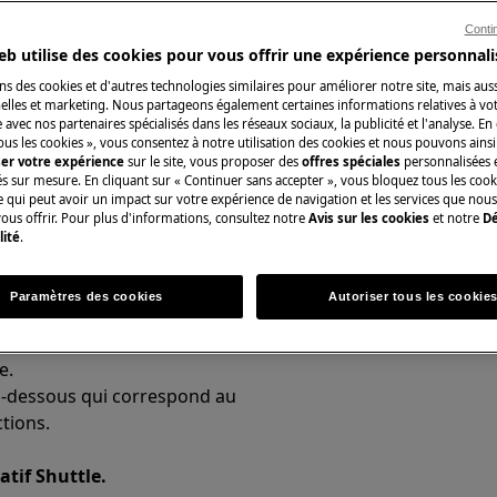
Conti
eb utilise des cookies pour vous offrir une expérience personnali
ns des cookies et d'autres technologies similaires pour améliorer notre site, mais auss
Pièces détachées 
lles et marketing. Nous partageons également certaines informations relatives à votr
e avec nos partenaires spécialisés dans les réseaux sociaux, la publicité et l'analyse. En
ous les cookies », vous consentez à notre utilisation des cookies et nous pouvons ainsi
Trouvez dans notr
ser votre expérience
sur le site, vous proposer des
offres spéciales
personnalisées e
détachées d’origine
és sur mesure. En cliquant sur « Continuer sans accepter », vous bloquez tous les coo
ure doit toujours être réglée.
ce qui peut avoir un impact sur votre expérience de navigation et les services que n
ous offrir. Pour plus d'informations, consultez notre
Avis sur les cookies
et notre
Dé
anchant la prise pendant 1
lité
.
Acheter des piè
 l'horloge clignote.
u lors du premier démarrage.
Paramètres des cookies
Autoriser tous les cookie
l. Cliquez sur "
Trouver le manuel
e.
-dessous qui correspond au
ctions.
atif Shuttle.