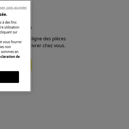
nuer sans accepter
sée.
i à des fins
et accessoires
e utilisation
 cliquant sur
e boutique en ligne des pièces
t vous fournir
 et faites-les livrer chez vous.
kies non
ous sommes en
claration de
ces détachées
s