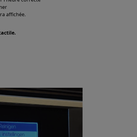
mer
ra affichée.
ctile.