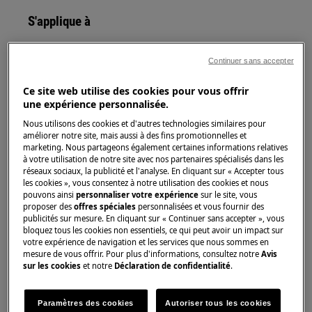
S'applique à
Lave-vaisselle
Continuer sans accepter
Solution
Ce site web utilise des cookies pour vous offrir
une expérience personnalisée.
Quelques préparations avant lavage au
Nous utilisons des cookies et d'autres technologies similaires pour
lave-vaisselle:
améliorer notre site, mais aussi à des fins promotionnelles et
Ne placez que des ustensiles allant au
marketing. Nous partageons également certaines informations relatives
à votre utilisation de notre site avec nos partenaires spécialisés dans les
lave-vaisselle dans la machine.
réseaux sociaux, la publicité et l'analyse. En cliquant sur « Accepter tous
Ne mettez pas d'objets en bois, en
les cookies », vous consentez à notre utilisation des cookies et nous
aluminium, en étain ou en cuivre
pouvons ainsi
personnaliser votre expérience
sur le site, vous
proposer des
offres spéciales
personnalisées et vous fournir des
dans le lave-vaisselle.
publicités sur mesure. En cliquant sur « Continuer sans accepter », vous
Les matériaux qui absorbent l'eau
bloquez tous les cookies non essentiels, ce qui peut avoir un impact sur
votre expérience de navigation et les services que nous sommes en
(éponges, chiffons) n'ont pas leur
mesure de vous offrir. Pour plus d'informations, consultez notre
Avis
place au lave-vaisselle.
sur les cookies
et notre
Déclaration de confidentialité
.
Enlevez les gros résidus alimentaires
des assiettes et des couverts.
Paramètres des cookies
Autoriser tous les cookies