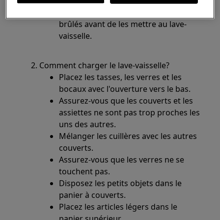
Faites tremper les casseroles et les
poêles pour éliminer les aliments
brûlés avant de les mettre au lave-
vaisselle.
Comment charger le lave-vaisselle?
Placez les tasses, les verres et les
bocaux avec l'ouverture vers le bas.
Assurez-vous que les couverts et les
assiettes ne sont pas trop proches les
uns des autres.
Mélanger les cuillères avec les autres
couverts.
Assurez-vous que les verres ne se
touchent pas.
Disposez les petits objets dans le
panier à couverts.
Placez les articles légers dans le
panier supérieur.