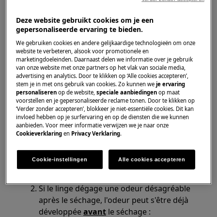
séchage.
Deze website gebruikt cookies om je een
gepersonaliseerde ervaring te bieden.
S'applique à
We gebruiken cookies en andere gelijkaardige technologieën om onze
Sèche-linge
website te verbeteren, alsook voor promotionele en
marketingdoeleinden. Daarnaast delen we informatie over je gebruik
van onze website met onze partners op het vlak van sociale media,
Solution
advertising en analytics. Door te klikken op ‘Alle cookies accepteren’,
stem je in met ons gebruik van cookies. Zo kunnen we
je ervaring
personaliseren
op de website,
speciale aanbiedingen
op maat
Nettoyez régulièrement et soigneusement
voorstellen en je gepersonaliseerde reclame tonen. Door te klikken op
tous les filtres et le condenseur (le cas
‘Verder zonder accepteren’, blokkeer je niet-essentiële cookies. Dit kan
invloed hebben op je surfervaring en op de diensten die we kunnen
échéant) comme décrit dans le manuel
aanbieden. Voor meer informatie verwijzen we je naar onze
d'utilisation. Cliquez sur "
Trouver le
Cookieverklaring
en
Privacy Verklaring
.
manuel d'utilisation
" en haut à droite de
cet article. Lisez également cet article :
Cookie-instellingen
Alle cookies accepteren
Comment nettoyer le filtre et le condenseur du sèche-
linge ?
Si le linge dégage une odeur désagréable
après le séchage, l'odeur peut s'être déjà
développée
avant
le séchage :