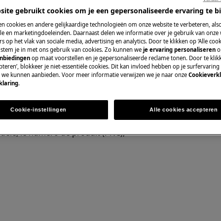
site gebruikt cookies om je een gepersonaliseerde ervaring te b
n cookies en andere gelijkaardige technologieën om onze website te verbeteren, als
e en marketingdoeleinden. Daarnaast delen we informatie over je gebruik van onze
s op het vlak van sociale media, advertising en analytics. Door te klikken op ‘Alle cook
Pièces détachées 
, stem je in met ons gebruik van cookies. Zo kunnen we
je ervaring personaliseren
o
anbiedingen
op maat voorstellen en je gepersonaliseerde reclame tonen. Door te klik
Trouvez dans notr
teren’, blokkeer je niet-essentiële cookies. Dit kan invloed hebben op je surfervaring
r les informations suivantes à
e we kunnen aanbieden. Voor meer informatie verwijzen we je naar onze
Cookieverkl
détachées d’origine
klaring
.
aque signalétique du
Cookie-instellingen
Alle cookies accepteren
Acheter des piè
dèle, le numéro de produit (PNC),