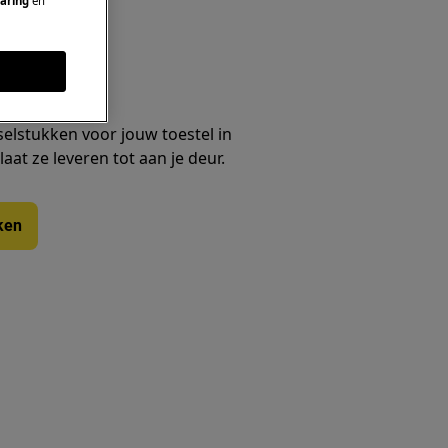
aring
en
 accessoires
selstukken voor jouw toestel in
at ze leveren tot aan je deur.
ken