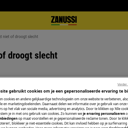
 niet of droogt slecht
of droogt slecht
Boek een techniek
t.
Verder
van het afwasprogramma.
site gebruikt cookies om je een gepersonaliseerde ervaring te b
Maak een afspraa
n cookies en andere gelijkaardige technologieën om onze website te verbeteren, als
gekwalificeerde Z
e en marketingdoeleinden. Daarnaast delen we informatie over je gebruik van onze
onze professionele 
s op het vlak van sociale media, advertising en analytics. Door te klikken op ‘Alle cook
, stem je in met ons gebruik van cookies. Zo kunnen we
je ervaring personaliseren
o
anbiedingen
op maat voorstellen en je gepersonaliseerde reclame tonen. Door te klik
teren’, blokkeer je niet-essentiële cookies. Dit kan invloed hebben op je surfervaring
Herstelling aanv