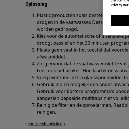
diensten di
Oplossing
Privacy Ver
Plastic producten zoals bestek, voorraadd
drogen in de vaatwasser. Deze voorwerp
worden gedroogd.
Kies voor de automatische of intensiev
droogt passief en het 30 minuten progra
Plaats geen vaat in het toestel dat voor
afwasmiddel.
Zorg ervoor dat de vaatwasser niet te vol
Lees ook het artikel "Hoe laad ik de vaatwa
Voeg eventueel extra glansspoelmiddel to
Gebruik indien mogelijk een ander afwasm
Gebruik voor kortere programma's poeder
aangezien bepaalde multitabs niet volledi
Reinig de filter en de sproeiarmen. Raadpl
reinigen.
gebruikershandleiding