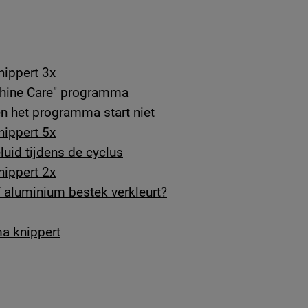
nippert 3x
chine Care" programma
en het programma start niet
nippert 5x
luid tijdens de cyclus
nippert 2x
of aluminium bestek verkleurt?
ma knippert