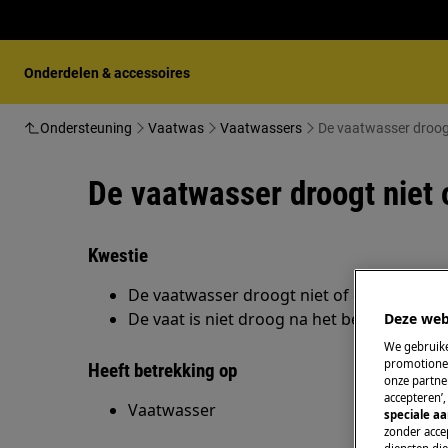
Onderdelen & accessoires
Ondersteuning
Vaatwas
Vaatwassers
De vaatwasser droogt
De vaatwasser droogt niet 
Kwestie
De vaatwasser droogt niet of droogt slech
De vaat is niet droog na het beëindigen 
Deze web
We gebruike
promotionel
Heeft betrekking op
onze partner
accepteren’
Vaatwasser
speciale a
zonder accep