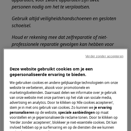
personen nodig om het te verplaatsen.
Gebruik altijd veiligheidshandschoenen en gesloten
schoeisel.
Houd er rekening mee dat zelfreparatie of niet-
professionele reparatie gevolgen kan hebben voor
de veiligheid als deze niet correct wordt uitgevoerd.
Verder zonder accepteren
Hoe de wasmiddellade demonteren en weer
Deze website gebruikt cookies om je een
in elkaar zetten?
gepersonaliseerde ervaring te bieden.
We gebruiken cookies en andere gelijkaardige technologieën om onze
website te verbeteren, alsook voor promotionele en
OPMERKING:
marketingdoeleinden. Daarnaast delen we informatie over je gebruik
Onderstaande foto's zijn slechts ter illustratie,
van onze website met onze partners op het vlak van sociale media,
ze kunnen afwijken van jouw model van
advertising en analytics. Door te klikken op ‘Alle cookies accepteren’,
stem je in met ons gebruik van cookies. Zo kunnen we
je ervaring
wasmachine / wasdroogcombinatie.
personaliseren
op de website,
speciale aanbiedingen
op maat
voorstellen en je gepersonaliseerde reclame tonen. Door te klikken op
De wasmiddellade verwijderen.
‘Verder zonder accepteren’, blokkeer je niet-essentiële cookies. Dit kan
invloed hebben op je surfervaring en op de diensten die we kunnen