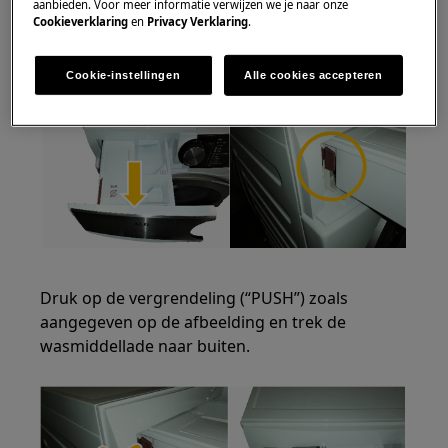
Open de wasmiddellade. De vergrendeling
aanbieden. Voor meer informatie verwijzen we je naar onze
Cookieverklaring
en
Privacy Verklaring
.
(aangegeven met de naam "PUSH") zal aan de
linkerkant zichtbaar komen.
Cookie-instellingen
Alle cookies accepteren
Druk op de vergrendeling (“PUSH”) zoals
aangegeven op de afbeelding en trek de
wasmiddellade naar buiten.