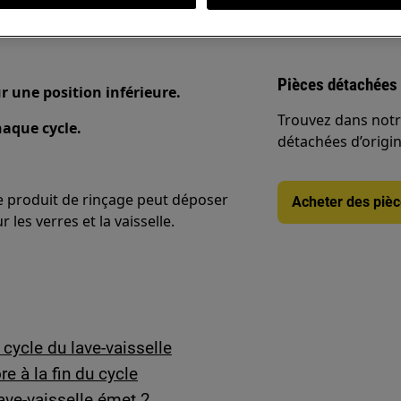
Pièces détachées 
ur une position inférieure.
Trouvez dans notr
haque cycle.
détachées d’origine
e produit de rinçage peut déposer
Acheter des piè
les verres et la vaisselle.
 cycle du lave-vaisselle
e à la fin du cycle
lave-vaisselle émet 2