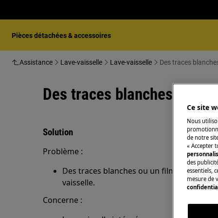
Pièces détachées & accessoires
Assistance
Lave-vaisselle
Lave-vaisselle
Des traces blanches 
Des traces blanches ou un f
Ce site w
Nous utiliso
promotionne
Solution
de notre sit
« Accepter t
Problème :
personnali
des publicit
Des traces blanches ou un film bleuâtre ap
essentiels, 
mesure de v
vaisselle.
confidentia
Concerne :