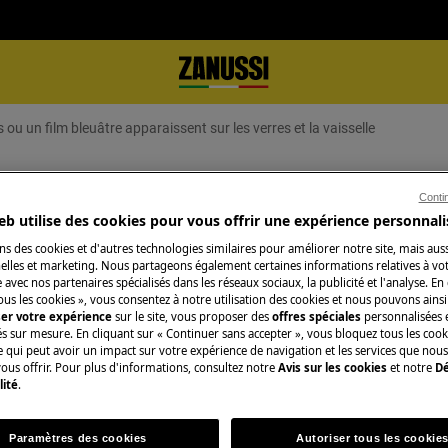
ou un film bleuâtre apparaissent sur les verres et la vaisselle
ilm bleuâtre apparaissent sur les v
Conti
eb utilise des cookies pour vous offrir une expérience personnali
ns des cookies et d'autres technologies similaires pour améliorer notre site, mais auss
lles et marketing. Nous partageons également certaines informations relatives à votr
e avec nos partenaires spécialisés dans les réseaux sociaux, la publicité et l'analyse. En
Réparation par un 
ous les cookies », vous consentez à notre utilisation des cookies et nous pouvons ainsi
ser votre expérience
sur le site, vous proposer des
offres spéciales
personnalisées e
Fixez un rendez-v
és sur mesure. En cliquant sur « Continuer sans accepter », vous bloquez tous les coo
paraissent sur les verres et la
qualifiés Zanussi 
ce qui peut avoir un impact sur votre expérience de navigation et les services que n
ous offrir. Pour plus d'informations, consultez notre
Avis sur les cookies
et notre
Dé
qualités professio
lité
.
Paramètres des cookies
Autoriser tous les cookie
Réserver une rép