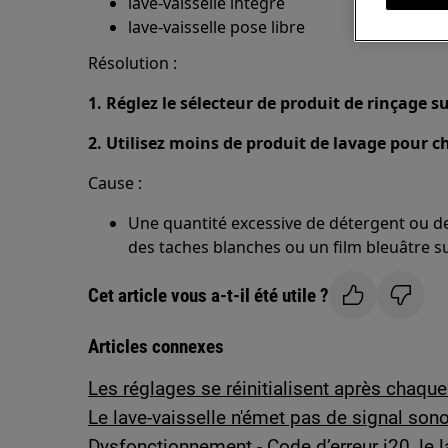
lave-vaisselle intégré
lave-vaisselle pose libre
Résolution :
1. Réglez le sélecteur de produit de rinçage s
2. Utilisez moins de produit de lavage pour c
Cause :
Une quantité excessive de détergent ou d
des taches blanches ou un film bleuâtre sur 
Cet article vous a-t-il été utile ?
Articles connexes
Les réglages se réinitialisent après chaque
Le lave-vaisselle n'émet pas de signal sonor
Dysfonctionnement - Code d’erreur i20, le 