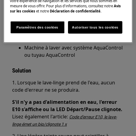
votre expérience de navigation et les services que nous sommes en
mesure de vous offrir. Pour plus d'informations, consultez notre
Avis
sur les cookies
et notre
Déclaration de confidentialité
.
Paramètres des cookies
Autoriser tous les cookies
S'applique à
Machine à laver avec système AquaControl
ou tuyau AquaControl
Solution
1. Lorsque le lave-linge prend de l'eau, aucun
code d'erreur ne se produira.
S'il n'y a pas d'alimentation en eau, l'erreur
E10 s'affiche ou la LED Départ/Pause clignote.
Lisez également l'article:
Code d'erreur E10, le lave-
linge émet un bip/clignote 1 x