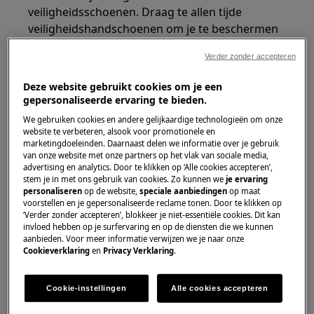
veiligheidsschoenen. Draag te allen tijde
veiligheidshandschoenen om je te beschermen
tegen snijwonden door scherpe randen.
Verder zonder accepteren
Deze website gebruikt cookies om je een
gepersonaliseerde ervaring te bieden.
We gebruiken cookies en andere gelijkaardige technologieën om onze
WAARSCHUWING!
RISICO OP OOGLETSEL
website te verbeteren, alsook voor promotionele en
marketingdoeleinden. Daarnaast delen we informatie over je gebruik
van onze website met onze partners op het vlak van sociale media,
advertising en analytics. Door te klikken op ‘Alle cookies accepteren’,
stem je in met ons gebruik van cookies. Zo kunnen we
je ervaring
personaliseren
op de website,
speciale aanbiedingen
op maat
voorstellen en je gepersonaliseerde reclame tonen. Door te klikken op
‘Verder zonder accepteren’, blokkeer je niet-essentiële cookies. Dit kan
Draag veiligheidsbrillen als u onderhouds- of
invloed hebben op je surfervaring en op de diensten die we kunnen
aanbieden. Voor meer informatie verwijzen we je naar onze
herstelwerkzaamheden uitvoert waarbij veren
Cookieverklaring
en
Privacy Verklaring
.
betrokken zijn.
Cookie-instellingen
Alle cookies accepteren