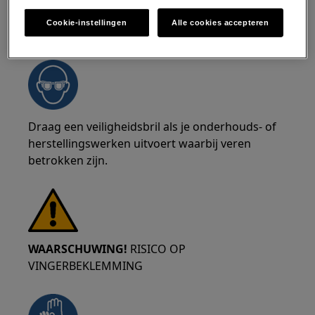
Cookie-instellingen
Alle cookies accepteren
WAARSCHUWING!
RISICO OP OOGLETSEL
Draag een veiligheidsbril als je onderhouds- of
herstellingswerken uitvoert waarbij veren
betrokken zijn.
WAARSCHUWING!
RISICO OP
VINGERBEKLEMMING