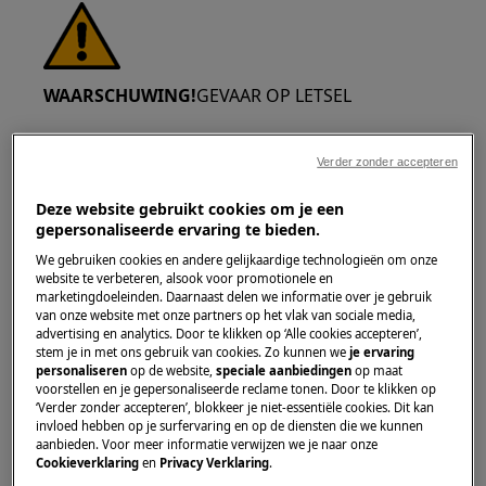
WAARSCHUWING!
GEVAAR OP LETSEL
Verder zonder accepteren
Deze website gebruikt cookies om je een
gepersonaliseerde ervaring te bieden.
Wees altijd voorzichtig wanneer je toestellen
We gebruiken cookies en andere gelijkaardige technologieën om onze
verplaatst. Voor zware toestellen is het het
website te verbeteren, alsook voor promotionele en
veiligst om dit met twee personen te doen.
marketingdoeleinden. Daarnaast delen we informatie over je gebruik
van onze website met onze partners op het vlak van sociale media,
Draag altijd veiligheidshandschoenen en
advertising en analytics. Door te klikken op ‘Alle cookies accepteren’,
veiligheidsschoeisel. Draag voortdurend
stem je in met ons gebruik van cookies. Zo kunnen we
je ervaring
veiligheidshandschoenen om je te beschermen
personaliseren
op de website,
speciale aanbiedingen
op maat
voorstellen en je gepersonaliseerde reclame tonen. Door te klikken op
tegen snijwonden door scherpe randen.
‘Verder zonder accepteren’, blokkeer je niet-essentiële cookies. Dit kan
invloed hebben op je surfervaring en op de diensten die we kunnen
aanbieden. Voor meer informatie verwijzen we je naar onze
Cookieverklaring
en
Privacy Verklaring
.