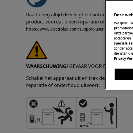
Raadpleeg altijd de veiligheidsinformatie in d
Deze web
product voordat u een reparatie of onderhoud 
We gebruike
promotionel
https://www.electrolux.com/support/user-manuals/
onze partner
accepteren’
speciale a
zonder accep
diensten di
Privacy Ver
WAARSCHUWING!
GEVAAR VOOR ELEKTRISCHE
Schakel het apparaat uit en trek de stekker uit
reparatie of onderhoud uitvoert.