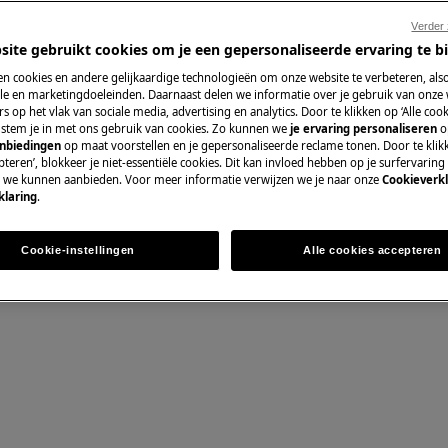
Verder
e gebruikershandleiding van uw
site gebruikt cookies om je een gepersonaliseerde ervaring te b
uitvoert.
n cookies en andere gelijkaardige technologieën om onze website te verbeteren, als
Wisselstukken en
e en marketingdoeleinden. Daarnaast delen we informatie over je gebruik van onze
s op het vlak van sociale media, advertising en analytics. Door te klikken op ‘Alle cook
, stem je in met ons gebruik van cookies. Zo kunnen we
je ervaring personaliseren
o
Vind originele wis
anbiedingen
op maat voorstellen en je gepersonaliseerde reclame tonen. Door te klik
onze webshop en la
teren’, blokkeer je niet-essentiële cookies. Dit kan invloed hebben op je surfervaring
e we kunnen aanbieden. Voor meer informatie verwijzen we je naar onze
Cookieverkl
klaring
.
 SCHOK
Koop wisselstuk
Cookie-instellingen
Alle cookies accepteren
 het stopcontact voordat u enige