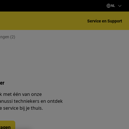
NL
Service en Support
ngen (2)
er
k met één van onze
anussi techniekers en ontdek
service bij je thuis.
ragen