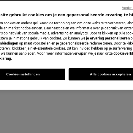
Verder
e handleiding van uw product voordat
site gebruikt cookies om je een gepersonaliseerde ervaring te b
ww.electrolux.com/support/user-manuals/
n cookies en andere gelijkaardige technologieën om onze website te verbeteren, als
Wisselstukken en
e en marketingdoeleinden. Daarnaast delen we informatie over je gebruik van onze
s op het vlak van sociale media, advertising en analytics. Door te klikken op ‘Alle cook
, stem je in met ons gebruik van cookies. Zo kunnen we
je ervaring personaliseren
o
Vind originele wis
anbiedingen
op maat voorstellen en je gepersonaliseerde reclame tonen. Door te klik
onze webshop en la
teren’, blokkeer je niet-essentiële cookies. Dit kan invloed hebben op je surfervaring
e we kunnen aanbieden. Voor meer informatie verwijzen we je naar onze
Cookieverkl
 SCHOK
klaring
.
Koop wisselstuk
 het stopcontact voordat u enige
Cookie-instellingen
Alle cookies accepteren