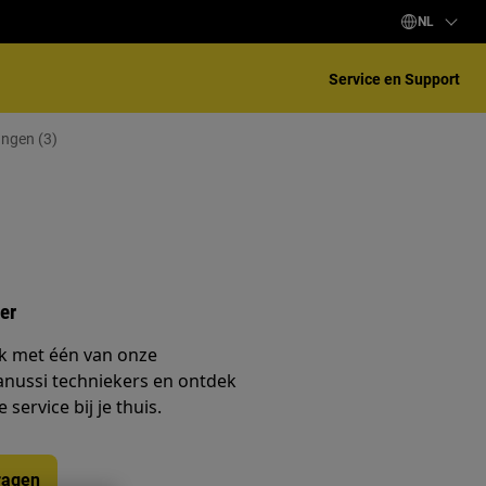
NL
Service en Support
ngen (3)
er
k met één van onze
anussi techniekers en ontdek
service bij je thuis.
ragen