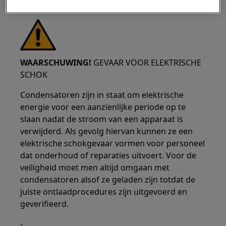
WAARSCHUWING!
GEVAAR VOOR ELEKTRISCHE
SCHOK
Condensatoren zijn in staat om elektrische
energie voor een aanzienlijke periode op te
slaan nadat de stroom van een apparaat is
verwijderd. Als gevolg hiervan kunnen ze een
elektrische schokgevaar vormen voor personeel
dat onderhoud of reparaties uitvoert. Voor de
veiligheid moet men altijd omgaan met
condensatoren alsof ze geladen zijn totdat de
juiste ontlaadprocedures zijn uitgevoerd en
geverifieerd.
-