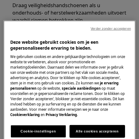
Draag veiligheidshandschoenen als u
onderhouds- of herstelwerkzaamheden uitvoert
waarbij riemen betrokken zijn.
Verder zonder accepteren
Deze website gebruikt cookies om je een
gepersonaliseerde ervaring te bieden.
We gebruiken cookies en andere gelijkaardige technologieën om onze
website te verbeteren, alsook voor promotionele en
marketingdoeleinden. Daarnaast delen we informatie over je gebruik
van onze website met onze partners op het vlak van sociale media,
advertising en analytics. Door te klikken op ‘Alle cookies accepteren’,
stem je in met ons gebruik van cookies. Zo kunnen we
je ervaring
WAARSCHUWING!
NIET BEDOELD VOOR
personaliseren
op de website,
speciale aanbiedingen
op maat
voorstellen en je gepersonaliseerde reclame tonen. Door te klikken op
KINDEREN
‘Verder zonder accepteren’, blokkeer je niet-essentiële cookies. Dit kan
invloed hebben op je surfervaring en op de diensten die we kunnen
Houd alle kleine onderdelen en verpakkingen
aanbieden. Voor meer informatie verwijzen we je naar onze
Cookieverklaring
en
Privacy Verklaring
.
buiten bereik van kinderen onder de 3 jaar
vanwege verstikkingsgevaar. Installatie en
gebruik dienen alleen door volwassenen te
Cookie-instellingen
Alle cookies accepteren
worden uitgevoerd.