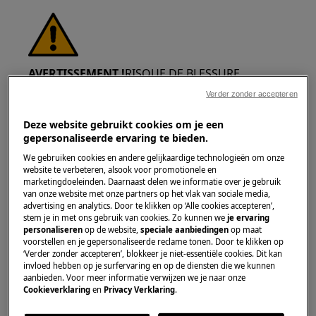
AVERTISSEMENT !
RISQUE DE BLESSURE
Verder zonder accepteren
Deze website gebruikt cookies om je een
gepersonaliseerde ervaring te bieden.
We gebruiken cookies en andere gelijkaardige technologieën om onze
Faites toujours attention lorsque vous déplacez
website te verbeteren, alsook voor promotionele en
marketingdoeleinden. Daarnaast delen we informatie over je gebruik
des appareils. Pour les appareils lourds, il est
van onze website met onze partners op het vlak van sociale media,
plus sûr de les déplacer à deux personnes.
advertising en analytics. Door te klikken op ‘Alle cookies accepteren’,
Utilisez toujours des gants de sécurité et des
stem je in met ons gebruik van cookies. Zo kunnen we
je ervaring
personaliseren
op de website,
speciale aanbiedingen
op maat
chaussures de sécurité. Portez des gants de
voorstellen en je gepersonaliseerde reclame tonen. Door te klikken op
sécurité en permanence pour vous protéger
‘Verder zonder accepteren’, blokkeer je niet-essentiële cookies. Dit kan
invloed hebben op je surfervaring en op de diensten die we kunnen
des coupures causées par les bords tranchants.
aanbieden. Voor meer informatie verwijzen we je naar onze
Cookieverklaring
en
Privacy Verklaring
.