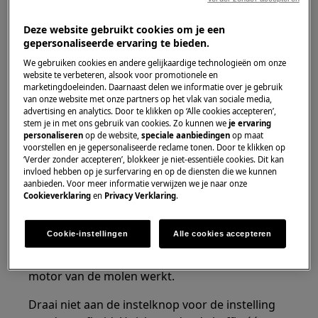
Heeft betrekking op
Deze website gebruikt cookies om je een
gepersonaliseerde ervaring te bieden.
Geïntegreerde koffiemachine
We gebruiken cookies en andere gelijkaardige technologieën om onze
website te verbeteren, alsook voor promotionele en
marketingdoeleinden. Daarnaast delen we informatie over je gebruik
Oplossing
van onze website met onze partners op het vlak van sociale media,
advertising en analytics. Door te klikken op ‘Alle cookies accepteren’,
stem je in met ons gebruik van cookies. Zo kunnen we
je ervaring
personaliseren
op de website,
speciale aanbiedingen
op maat
voorstellen en je gepersonaliseerde reclame tonen. Door te klikken op
1. Controleer of de koffie niet te grof gemalen
‘Verder zonder accepteren’, blokkeer je niet-essentiële cookies. Dit kan
is.
invloed hebben op je surfervaring en op de diensten die we kunnen
aanbieden. Voor meer informatie verwijzen we je naar onze
Draai de knop op de molen om de mate van
Cookieverklaring
en
Privacy Verklaring
.
slijpen met één klik linksom in de richting van
"1" in te stellen.
Cookie-instellingen
Alle cookies accepteren
Opmerking
:
Draai de knop
alleen
wanneer de
motor van de molen werkt.
Draai niet aan de instelknop voor de instelling