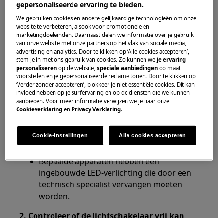
gepersonaliseerde ervaring te bieden.
Koel/vriescombinatie
We gebruiken cookies en andere gelijkaardige technologieën om onze
Staande vrieskast
website te verbeteren, alsook voor promotionele en
Koelkast
marketingdoeleinden. Daarnaast delen we informatie over je gebruik
van onze website met onze partners op het vlak van sociale media,
Wijnkoeler
advertising en analytics. Door te klikken op ‘Alle cookies accepteren’,
stem je in met ons gebruik van cookies. Zo kunnen we
je ervaring
Oplossing:
personaliseren
op de website,
speciale aanbiedingen
op maat
voorstellen en je gepersonaliseerde reclame tonen. Door te klikken op
1. Controleer of het lampje kapot is en
‘Verder zonder accepteren’, blokkeer je niet-essentiële cookies. Dit kan
invloed hebben op je surfervaring en op de diensten die we kunnen
vervang deze indien nodig door de instructies
aanbieden. Voor meer informatie verwijzen we je naar onze
in de gebruiksaanwijzing te volgen.
Cookieverklaring
en
Privacy Verklaring
.
Nieuwe lampjes, verzorgingsproducten en
accessoires zijn verkrijgbaar in onze
Cookie-instellingen
Alle cookies accepteren
Webshop.
Bepaalde apparaten hebben een
ingebouwde LED-verlichting die door een
technisch specialist vervangen moeten
worden.
2. Controleer of de lichtschakelaar vrij kan