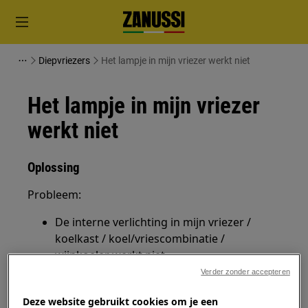
Diepvriezers
Het lampje in mijn vriezer werkt niet
Het lampje in mijn vriezer
werkt niet
Oplossing
Probleem:
De interne verlichting in mijn vriezer /
koelkast / koel/vriescombinatie /
wijnkoeler werkt niet.
Verder zonder accepteren
Heeft betrekking op:
Deze website gebruikt cookies om je een
Vrieskist