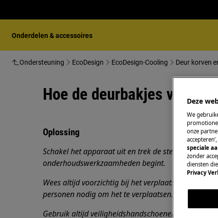
Onderdelen & accessoires
Ondersteuning
EcoDesign
EcoDesign-Cooling
Deur korven e
Hoe de deurbakjes vervang
Deze web
We gebruike
promotionel
Oplossing
onze partner
accepteren’
speciale a
Schakel het apparaat uit en trek de stekker uit het 
zonder accep
onderhoudswerkzaamheden begint.
diensten di
Privacy Ver
Wees altijd voorzichtig bij het verplaatsen van app
personen nodig om het te verplaatsen.
Gebruik altijd veiligheidshandschoenen en gesloten 