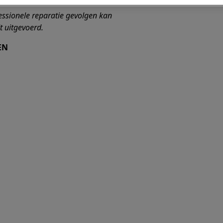
essionele reparatie gevolgen kan
t uitgevoerd.
EN