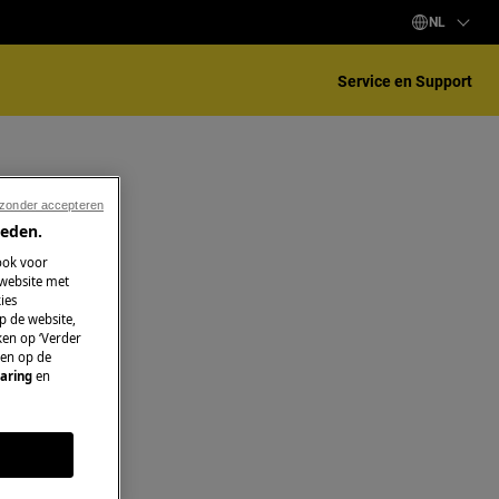
NL
Service en Support
 zonder accepteren
ieden.
ook voor
 website met
ies
p de website,
ken op ‘Verder
 en op de
aring
en