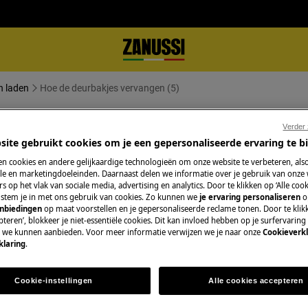
n laden
Hoe de deurbakjes vervangen (5)
en (5)
Verder
site gebruikt cookies om je een gepersonaliseerde ervaring te b
n cookies en andere gelijkaardige technologieën om onze website te verbeteren, als
e en marketingdoeleinden. Daarnaast delen we informatie over je gebruik van onze
s op het vlak van sociale media, advertising en analytics. Door te klikken op ‘Alle cook
, stem je in met ons gebruik van cookies. Zo kunnen we
je ervaring personaliseren
o
anbiedingen
op maat voorstellen en je gepersonaliseerde reclame tonen. Door te klik
stopcontact voordat je met
teren’, blokkeer je niet-essentiële cookies. Dit kan invloed hebben op je surfervaring
e we kunnen aanbieden. Voor meer informatie verwijzen we je naar onze
Cookieverkl
klaring
.
araten, voor zware apparaten zijn twee
Cookie-instellingen
Alle cookies accepteren
schoeisel.