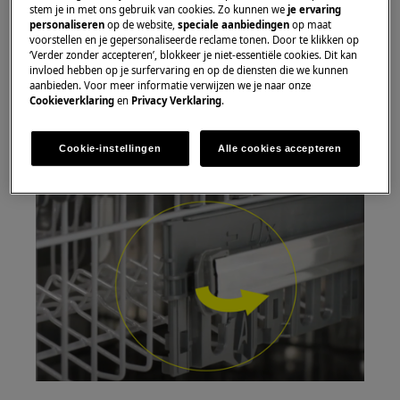
stem je in met ons gebruik van cookies. Zo kunnen we
je ervaring
Demonteren van de korf
personaliseren
op de website,
speciale aanbiedingen
op maat
voorstellen en je gepersonaliseerde reclame tonen. Door te klikken op
Om de korf te verwijderen, moet je de
‘Verder zonder accepteren’, blokkeer je niet-essentiële cookies. Dit kan
stopper die op het uiteinde van de rail zit,
invloed hebben op je surfervaring en op de diensten die we kunnen
aanbieden. Voor meer informatie verwijzen we je naar onze
opzij draaien.
Cookieverklaring
en
Privacy Verklaring
.
Cookie-instellingen
Alle cookies accepteren