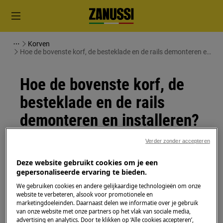
Korven
Hoe de bovenste korf, de besteklade en de rails demonteren en
installeren?
Hoe de bovenste korf, de
besteklade en de rails
demonteren en installeren?
Verder zonder accepteren
Oplossing
Deze website gebruikt cookies om je een
Hoe de bovenste korf, de besteklade en de rails
gepersonaliseerde ervaring te bieden.
demonteren en installeren?
We gebruiken cookies en andere gelijkaardige technologieën om onze
website te verbeteren, alsook voor promotionele en
De volgende stappen zijn van toepassing op de
marketingdoeleinden. Daarnaast delen we informatie over je gebruik
bovenste korf en de besteklade.
van onze website met onze partners op het vlak van sociale media,
advertising en analytics. Door te klikken op ‘Alle cookies accepteren’,