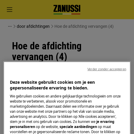
door afdichtingen
Hoe de afdichting vervangen (4)
Hoe de afdichting
vervangen (4)
Verder zonder accepteren
Oplossing
Deze website gebruikt cookies om je een
Schakel het apparaat uit en trek de stekker uit het
gepersonaliseerde ervaring te bieden.
stopcontact
voordat je met
We gebruiken cookies en andere gelijkaardige technologieën om onze
onderhoudswerkzaamheden
begint.
website te verbeteren, alsook voor promotionele en
marketingdoeleinden. Daarnaast delen we informatie over je gebruik
Wees altijd voorzichtig bij het verplaatsen van
van onze website met onze partners op het vlak van sociale media,
advertising en analytics. Door te klikken op ‘Alle cookies accepteren’,
apparaten, voor zware apparaten zijn twee
stem je in met ons gebruik van cookies. Zo kunnen we
je ervaring
personen nodig om het te verplaatsen.
personaliseren
op de website,
speciale aanbiedingen
op maat
voorstellen en je gepersonaliseerde reclame tonen. Door te klikken op