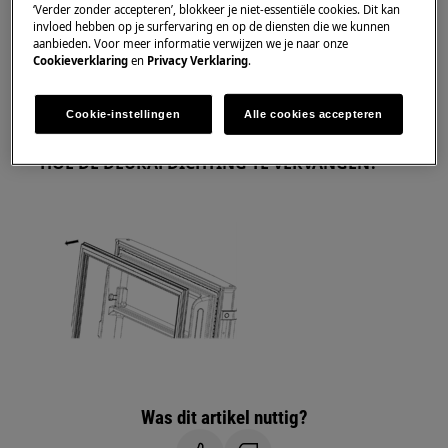
Gebruik altijd veiligheidshandschoenen en gesloten
‘Verder zonder accepteren’, blokkeer je niet-essentiële cookies. Dit kan
invloed hebben op je surfervaring en op de diensten die we kunnen
schoeisel.
aanbieden. Voor meer informatie verwijzen we je naar onze
Cookieverklaring
en
Privacy Verklaring
.
Houd er rekening mee dat zelfreparatie of niet-
professionele reparatie gevolgen kan hebben voor
Cookie-instellingen
Alle cookies accepteren
de veiligheid als deze niet correct wordt uitgevoerd.
HOE DE DEURAFDICHTING TE VERVANGEN?
Was dit artikel nuttig?