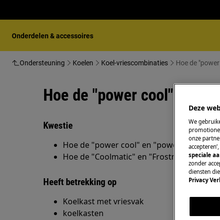
Onderdelen & accessoires
Ondersteuning
Koelen
Koel-vriescombinaties
Hoe de "power 
Hoe de "power cool" en "po
Deze web
We gebruike
Kwestie
promotionel
onze partner
Hoe de "power cool" en "power freeze" fu
accepteren’
speciale a
Hoe de "Coolmatic" en "Frostmatic" -funct
zonder accep
diensten di
Privacy Ver
Heeft betrekking op
Koelkast met vriesvak
koelkasten