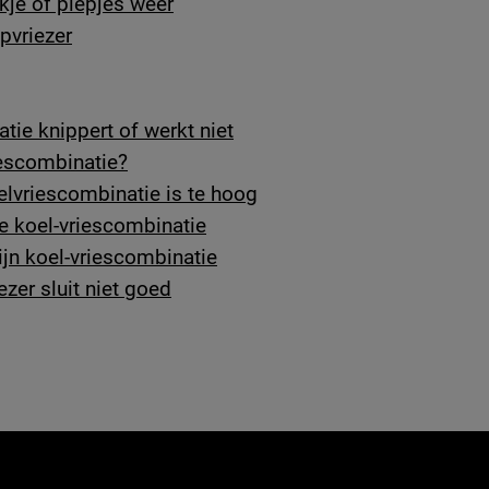
je of piepjes weer
pvriezer
ie knippert of werkt niet
iescombinatie?
elvriescombinatie is te hoog
de koel-vriescombinatie
mijn koel-vriescombinatie
ezer sluit niet goed