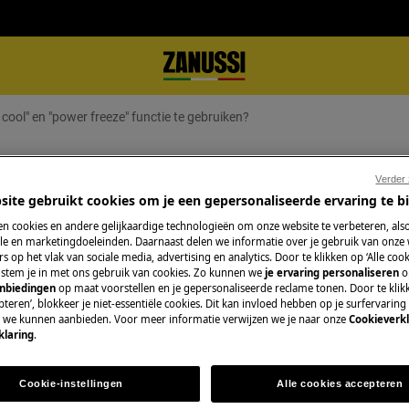
cool" en "power freeze" functie te gebruiken?
wer freeze" functie te gebruiken?
Verder
site gebruikt cookies om je een gepersonaliseerde ervaring te b
n cookies en andere gelijkaardige technologieën om onze website te verbeteren, als
e en marketingdoeleinden. Daarnaast delen we informatie over je gebruik van onze
s op het vlak van sociale media, advertising en analytics. Door te klikken op ‘Alle cook
Boek een techniek
nctie te gebruiken?
, stem je in met ons gebruik van cookies. Zo kunnen we
je ervaring personaliseren
o
anbiedingen
op maat voorstellen en je gepersonaliseerde reclame tonen. Door te klik
ie te gebruiken?
Maak een afspraa
teren’, blokkeer je niet-essentiële cookies. Dit kan invloed hebben op je surfervaring
gekwalificeerde Z
e we kunnen aanbieden. Voor meer informatie verwijzen we je naar onze
Cookieverkl
klaring
.
onze professionele 
Cookie-instellingen
Alle cookies accepteren
Herstelling aanv