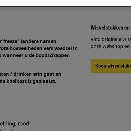
Wisselstukken en
Vind originele wis
er freeze" (andere namen
onze webshop en la
rote hoeveelheden vers voedsel in
als wanneer u de boodschappen
Koop wisselstuk
eten / drinken erin gaat en
de koelkast is geplaatst.
elding, rood