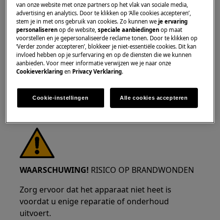
van onze website met onze partners op het vlak van sociale media,
advertising en analytics. Door te klikken op ‘Alle cookies accepteren’,
WAARSCHUWING!
GEVAAR VOOR OOGLETSEL
stem je in met ons gebruik van cookies. Zo kunnen we
je ervaring
personaliseren
op de website,
speciale aanbiedingen
op maat
voorstellen en je gepersonaliseerde reclame tonen. Door te klikken op
‘Verder zonder accepteren’, blokkeer je niet-essentiële cookies. Dit kan
invloed hebben op je surfervaring en op de diensten die we kunnen
aanbieden. Voor meer informatie verwijzen we je naar onze
Cookieverklaring
en
Privacy Verklaring
.
Draag veiligheidsbrillen als u onderhouds- of
herstelwerkzaamheden uitvoert waarbij veren
Cookie-instellingen
Alle cookies accepteren
betrokken zijn.
WAARSCHUWING!
RISICO OP BRANDWONDEN
Zorg ervoor dat het apparaat niet heet is
voordat u enige reparatie of onderhoud
uitvoert.