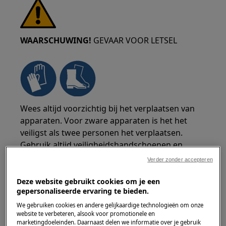
WAARSCHUWING!
GEVAAR VOOR LETSEL
Wees altijd voorzichtig bij het verplaatsen van
apparaten. Voor zware apparaten is het het
veiligst als twee personen het verplaatsen.
Gebruik altijd veiligheidshandschoenen en
veiligheidsschoenen. Draag te allen tijde
Verder zonder accepteren
veiligheidshandschoenen om je te beschermen
tegen snijwonden door scherpe randen.
Deze website gebruikt cookies om je een
gepersonaliseerde ervaring te bieden.
We gebruiken cookies en andere gelijkaardige technologieën om onze
website te verbeteren, alsook voor promotionele en
marketingdoeleinden. Daarnaast delen we informatie over je gebruik