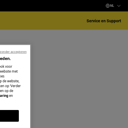
NL
Service en Support
 zonder accepteren
ieden.
ook voor
 website met
ies
p de website,
ken op ‘Verder
 en op de
aring
en