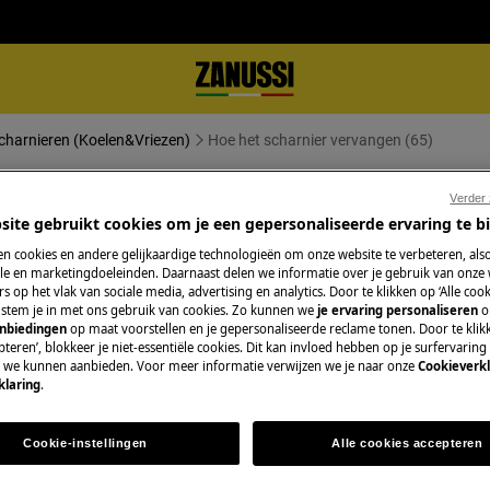
charnieren (Koelen&Vriezen)
Hoe het scharnier vervangen (65)
en (65)
Verder
site gebruikt cookies om je een gepersonaliseerde ervaring te b
n cookies en andere gelijkaardige technologieën om onze website te verbeteren, als
e en marketingdoeleinden. Daarnaast delen we informatie over je gebruik van onze
s op het vlak van sociale media, advertising en analytics. Door te klikken op ‘Alle cook
, stem je in met ons gebruik van cookies. Zo kunnen we
je ervaring personaliseren
o
anbiedingen
op maat voorstellen en je gepersonaliseerde reclame tonen. Door te klik
topcontact
voordat je met
teren’, blokkeer je niet-essentiële cookies. Dit kan invloed hebben op je surfervaring
e we kunnen aanbieden. Voor meer informatie verwijzen we je naar onze
Cookieverkl
klaring
.
araten, voor zware apparaten zijn twee
Cookie-instellingen
Alle cookies accepteren
schoeisel.