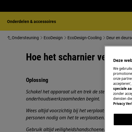
Onderdelen & accessoires
Ondersteuning
EcoDesign
EcoDesign-Cooling
Deur en deurs
Hoe het scharnier vervang
Deze web
We gebruike
promotionel
onze partner
Oplossing
accepteren’
speciale a
Schakel het apparaat uit en trek de stekker uit het
s
zonder accep
onderhoudswerkzaamheden
begint.
diensten di
Privacy Ver
Wees altijd voorzichtig bij het verplaatsen van app
personen nodig om het te verplaatsen.
Gebruik altijd veiligheidshandschoenen en gesloten 