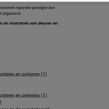
essionele reparatie gevolgen kan
t uitgevoerd.
ren en monteren van deuren en
onteren en omkeren (1)
onteren en omkeren (1)
?