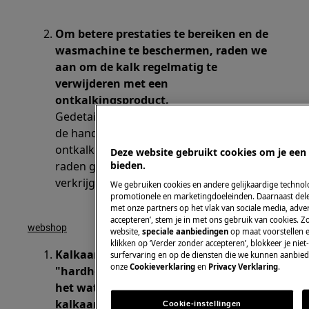
Om betere prestaties te bereiken en de
wasmachine te beschermen, raden we
aan om de kalk regelmatig te
verwijderen met een
ontkalkingsproduct.
Gedetailleerde instructies zijn te vinden in
de handleiding die bij onze
ontkalkingsproducten is geleverd. We
Deze website gebruikt cookies om je een 
bieden.
raden gespecialiseerde producten aan die
verkrijgbaar zijn via onze .
We gebruiken cookies en andere gelijkaardige technol
promotionele en marketingdoeleinden. Daarnaast dele
met onze partners op het vlak van sociale media, adverti
accepteren’, stem je in met ons gebruik van cookies.
webshop
website,
speciale aanbiedingen
op maat voorstellen e
klikken op ‘Verder zonder accepteren’, blokkeer je niet
Kalkaanslag wordt veroorzaakt door de
surfervaring en op de diensten die we kunnen aanbied
onze
Cookieverklaring
en
Privacy Verklaring
.
"hardheid" van het water. Hoe harder
het water, hoe groter de kans op
kalkaanslag.
Cookie-instellingen