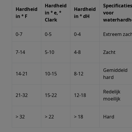
Hardheid
Specificatie
Hardheid
Hardheid
in ° e, °
voor
in ° F
in ° dH
Clark
waterhardh
0-7
0-5
0-4
Extreem zac
7-14
5-10
4-8
Zacht
Gemiddeld
14-21
10-15
8-12
hard
Redelijk
21-32
15-22
12-18
moeilijk
> 32
> 22
> 18
Hard