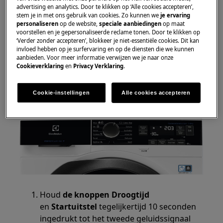
advertising en analytics. Door te klikken op ‘Alle cookies accepteren’,
stem je in met ons gebruik van cookies. Zo kunnen we
je ervaring
Oplossing
personaliseren
op de website,
speciale aanbiedingen
op maat
voorstellen en je gepersonaliseerde reclame tonen. Door te klikken op
Volg de onderstaande stappen om
‘Verder zonder accepteren’, blokkeer je niet-essentiële cookies. Dit kan
draadloze referenties / Wi-Fi -instellingen
invloed hebben op je surfervaring en op de diensten die we kunnen
aanbieden. Voor meer informatie verwijzen we je naar onze
te verwijderen:
Cookieverklaring
en
Privacy Verklaring
.
PerfectCare 900 wasdroger
Cookie-instellingen
Alle cookies accepteren
Houd
de knoppen Droogtijd
en
Startuitstel
tegelijkertijd 10 seconden
ingedrukt tot het tweede geluidssignaal