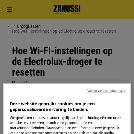
Droogkasten
Hoe Wi-FI-instellingen op de Electrolux-droger te resetten
Hoe Wi-FI-instellingen op
de Electrolux-droger te
resetten
Kwestie
Verder zonder accepteren
Hoe verwijder ik Wi-Fi-netwerkinstellingen
op mijn Electrolux-droger
Deze website gebruikt cookies om je een
gepersonaliseerde ervaring te bieden.
Heeft betrekking op
We gebruiken cookies en andere gelijkaardige technologieën om onze
website te verbeteren, alsook voor promotionele en
marketingdoeleinden. Daarnaast delen we informatie over je gebruik
Electrolux drogers met Wi-Fi-verbinding
van onze website met onze partners op het vlak van sociale media,