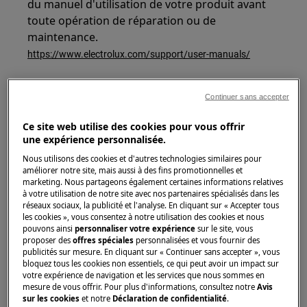
du manuel d'utilisation de votre produit avant
toute opération de réparation ou de
maintenance.
https://www.electrolux.com/support/user-manuals/
Continuer sans accepter
Ce site web utilise des cookies pour vous offrir
ATTENTION !
RISQUE DE CHOC ÉLECTRIQUE
une expérience personnalisée.
Nous utilisons des cookies et d'autres technologies similaires pour
Avant toute réparation ou opération de
améliorer notre site, mais aussi à des fins promotionnelles et
maintenance, désactivez l'appareil et
marketing. Nous partageons également certaines informations relatives
à votre utilisation de notre site avec nos partenaires spécialisés dans les
débranchez la prise principale de la prise
réseaux sociaux, la publicité et l'analyse. En cliquant sur « Accepter tous
murale.
les cookies », vous consentez à notre utilisation des cookies et nous
pouvons ainsi
personnaliser votre expérience
sur le site, vous
proposer des
offres spéciales
personnalisées et vous fournir des
publicités sur mesure. En cliquant sur « Continuer sans accepter », vous
bloquez tous les cookies non essentiels, ce qui peut avoir un impact sur
votre expérience de navigation et les services que nous sommes en
mesure de vous offrir. Pour plus d'informations, consultez notre
Avis
sur les cookies
et notre
Déclaration de confidentialité
.