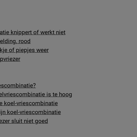
ie knippert of werkt niet
elding, rood
je of piepjes weer
pvriezer
iescombinatie?
elvriescombinatie is te hoog
de koel-vriescombinatie
mijn koel-vriescombinatie
ezer sluit niet goed