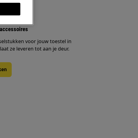
 accessoires
selstukken voor jouw toestel in
at ze leveren tot aan je deur.
ken