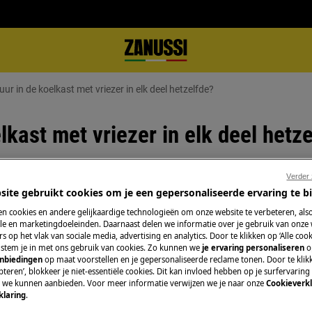
ur in de koelkast met vriezer in elk deel hetzelfde?
lkast met vriezer in elk deel hetz
Verder
site gebruikt cookies om je een gepersonaliseerde ervaring te b
Boek een techniek
er in elk deel hetzelfde?
n cookies en andere gelijkaardige technologieën om onze website te verbeteren, als
 in de koelkast?
e en marketingdoeleinden. Daarnaast delen we informatie over je gebruik van onze
Maak een afspraa
s op het vlak van sociale media, advertising en analytics. Door te klikken op ‘Alle cook
gekwalificeerde Z
, stem je in met ons gebruik van cookies. Zo kunnen we
je ervaring personaliseren
o
onze professionele 
anbiedingen
op maat voorstellen en je gepersonaliseerde reclame tonen. Door te klik
teren’, blokkeer je niet-essentiële cookies. Dit kan invloed hebben op je surfervaring
e we kunnen aanbieden. Voor meer informatie verwijzen we je naar onze
Cookieverkl
klaring
.
Herstelling aanv