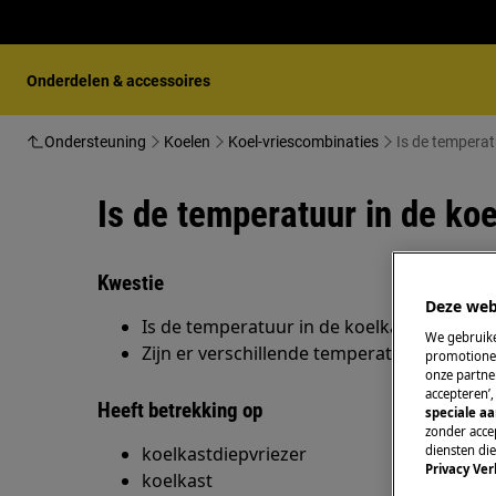
Onderdelen & accessoires
Ondersteuning
Koelen
Koel-vriescombinaties
Is de temperatu
Is de temperatuur in de koe
Kwestie
Deze web
Is de temperatuur in de koelkast met vriez
We gebruike
Zijn er verschillende temperatuurgebieden
promotionel
onze partner
accepteren’
Heeft betrekking op
speciale a
zonder accep
koelkastdiepvriezer
diensten di
Privacy Ver
koelkast